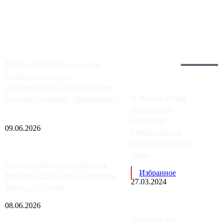
заправки на ЦКАД либо не работают полностью, либо
работают с ...
Загрузить больше
Главное:
Метро в Сколково и новые
точки роста цен на
недвижимость: расположение
В России резко
будущих станций «Верейская»,
изменилась
...
динамика
09.06.2026
строительства
индустриальных
поме...
Присоединение Одинцово к
Избранное
Москве в 2026 году: отделяем
27.03.2024
факты от слухов
08.06.2026
Samsung Pay