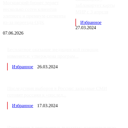
Московский бизнес теряет
заблокирует карты
несколько сотен клиентов
МИР с 3 апреля
элитного и премиум-сегмента
из-за переезда ОДК
Избранное
27.03.2024
07.06.2026
Бесплатное оказание медицинской помощи
изменится: утверждена програм...
Избранное
26.03.2024
Последствия выборов в России: западные СМИ
готовят россиян к «послед...
Избранное
17.03.2024
Изменения в пенсионных выплатах: накопительную