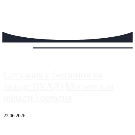
Сегодня:
Ситуация с бензином на
западе ЦКАД (Московская
область) сегодня
22.06.2026
Чем ближе к центру столицы, тем ситуация на АЗС лучше.
Однако АЗС, расположенные на приличном удалении от
Москвы, имеют более видимые проблемы. Так, некоторые