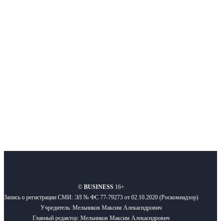
Интернет-СМИ с фокусом на события, влияющие на бизнес
Московского региона, основанное в 2009 году. Ежедневно публикуем
новости бизнеса и новости для бизнеса.
Подписывайтесь
О нас
Реклама
Вакансии
Правила
Контакты
©
BUSINESS
16+
Запись о регистрации СМИ: ЭЛ № ФС 77-79273 от 02.10.2020 (Роскомнадзор)
Учредитель: Мельников Максим Алекасндрович
Главный редактор: Мельников Максим Алекасндрович