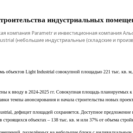
 строительства индустриальных помеще
ская компания Parametr и инвестиционная компания Ал
dustrial (небольшие индустриальные (складские и прои
ь объектов Light Industrial совокупной площадью 221 тыс. кв. 
влены к вводу в 2024-2025 гг. Совокупная площадь планируемых к
ставки темпы анонсирования и начала строительства новых проек
ustrial, дефицит площадей сохраняется. Доступное предложение
 в строящихся объектах – 138 тыс. кв. м или 37% от объема строй
мещений, разделённых на небольшие блоки с индивидуальным 