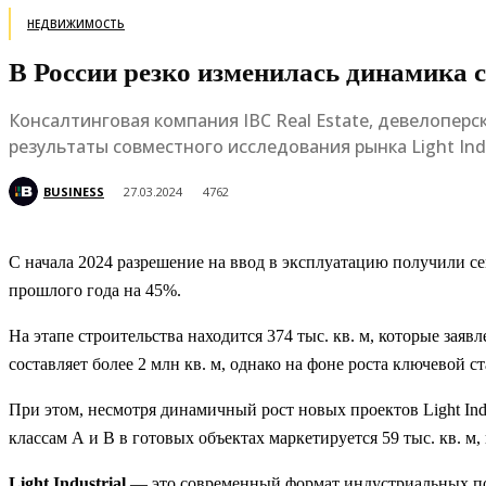
НЕДВИЖИМОСТЬ
В России резко изменилась динамика
Консалтинговая компания IBC Real Estate, девелопер
результаты совместного исследования рынка Light In
BUSINESS
27.03.2024
4762
С начала 2024 разрешение на ввод в эксплуатацию получили сем
прошлого года на 45%.
На этапе строительства находится 374 тыс. кв. м, которые зая
составляет более 2 млн кв. м, однако на фоне роста ключевой 
При этом, несмотря динамичный рост новых проектов Light Ind
классам А и В в готовых объектах маркетируется 59 тыс. кв. м,
Light Industrial
— это современный формат индустриальных по