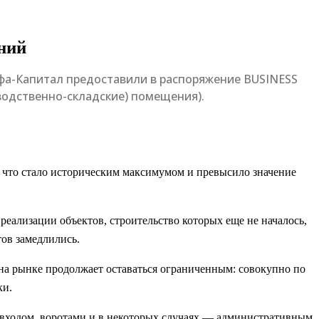
ний
ьфа-Капитал предоставили в распоряжение BUSINESS
зводственно-складские) помещения).
м, что стало историческим максимумом и превысило значение
 реализации объектов, строительство которых еще не началось,
тов замедлились.
 на рынке продолжает оставаться ограниченным: совокупно по
ки.
входом, воротами и в некоторых случаях — административным