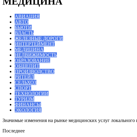
МЕДИЦИНА
АВИАЦИЯ
АВТО
БЬЮТИ
ВЛАСТЬ
ЖЕЛЕЗНЫЕ ДОРОГИ
ИНТЕРТЕЙМЕНТ
МЕДИЦИНА
НЕДВИЖИМОСТЬ
ОБРАЗОВАНИЕ
ОБЩЕПИТ
ПРОИЗВОДСТВО
РИТЕЙЛ
СЕЛЬХОЗ
СПОРТ
ТЕХНОЛОГИИ
ТУРИЗМ
ФИНАНСЫ
ЭКОЛОГИЯ
Значимые изменения на рынке медицинских услуг локального 
Последнее