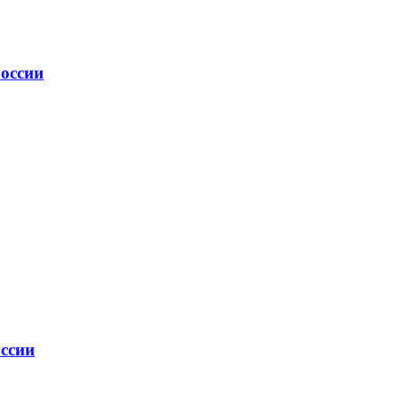
России
оссии