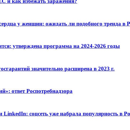
C и как избежать заражения?
ердца у женщин: ожидать ли подобного тренда в 
тся: утверждена программа на 2024-2026 годы
осгарантий значительно расширена в 2023 г.
й»: ответ Роспотребнадзора
 LinkedIn: соцсеть уже набрала популярность в Р