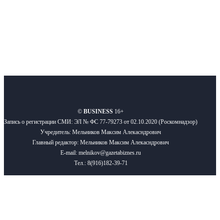
Подписывайтесь
О нас
Реклама
Вакансии
Правила
Контакты
©
BUSINESS
16+
Запись о регистрации СМИ: ЭЛ № ФС 77-79273 от 02.10.2020 (Роскомнадзор)
Учредитель: Мельников Максим Алекасндрович
Главный редактор: Мельников Максим Алекасндрович
E-mail: melnikov@gazetabiznes.ru
Тел.: 8(916)182-39-71