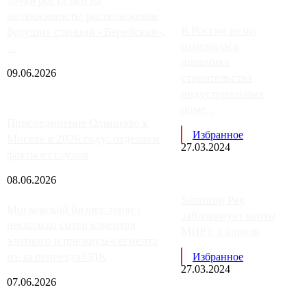
точки роста цен на
недвижимость: расположение
В России резко
будущих станций «Верейская»,
изменилась
...
динамика
09.06.2026
строительства
индустриальных
поме...
Присоединение Одинцово к
Избранное
Москве в 2026 году: отделяем
27.03.2024
факты от слухов
08.06.2026
Samsung Pay
Московский бизнес теряет
заблокирует карты
несколько сотен клиентов
МИР с 3 апреля
элитного и премиум-сегмента
из-за переезда ОДК
Избранное
27.03.2024
07.06.2026