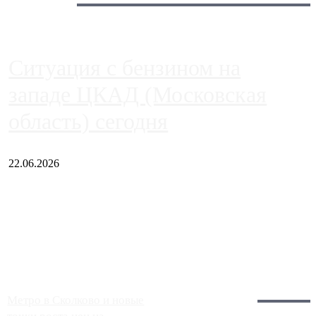
Сегодня:
Ситуация с бензином на
западе ЦКАД (Московская
область) сегодня
22.06.2026
Чем ближе к центру столицы, тем ситуация на АЗС лучше.
Однако АЗС, расположенные на приличном удалении от
Москвы, имеют более видимые проблемы. Так, некоторые
заправки на ЦКАД либо не работают полностью, либо
работают с ...
Загрузить больше
Главное:
Метро в Сколково и новые