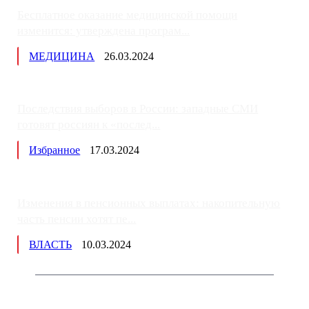
Бесплатное оказание медицинской помощи
изменится: утверждена програм...
МЕДИЦИНА
26.03.2024
Последствия выборов в России: западные СМИ
готовят россиян к «послед...
Избранное
17.03.2024
Изменения в пенсионных выплатах: накопительную
часть пенсии хотят пе...
ВЛАСТЬ
10.03.2024