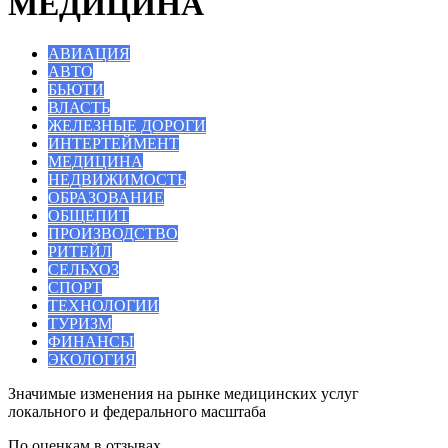
МЕДИЦИНА
АВИАЦИЯ
АВТО
БЬЮТИ
ВЛАСТЬ
ЖЕЛЕЗНЫЕ ДОРОГИ
ИНТЕРТЕЙМЕНТ
МЕДИЦИНА
НЕДВИЖИМОСТЬ
ОБРАЗОВАНИЕ
ОБЩЕПИТ
ПРОИЗВОДСТВО
РИТЕЙЛ
СЕЛЬХОЗ
СПОРТ
ТЕХНОЛОГИИ
ТУРИЗМ
ФИНАНСЫ
ЭКОЛОГИЯ
Значимые изменения на рынке медицинских услуг
локального и федерального масштаба
По оценкам в отзывах