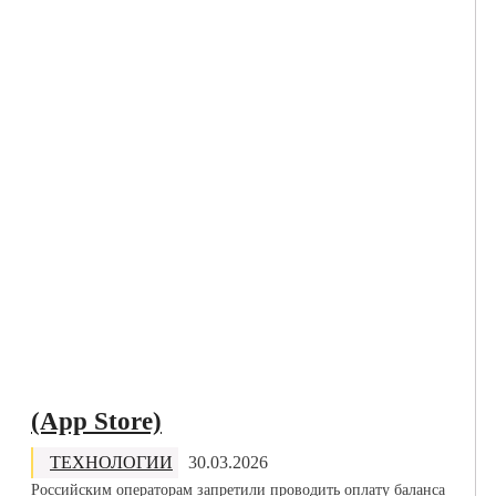
компании из разных источников
СТАТЬИ
13.01.2026
NEET — люди, которые не хотят работать и учиться,
будут жить на безусловный базовый доход:...
ФИНАНСЫ
17.03.2025
Кавер Massive Attack на песню «Все идет по плану»
группы «Гражданская оборона» и «Анора»: ...
ИНТЕРТЕЙМЕНТ
12.03.2025
(App Store)
ТЕХНОЛОГИИ
30.03.2026
Российским операторам запретили проводить оплату баланса