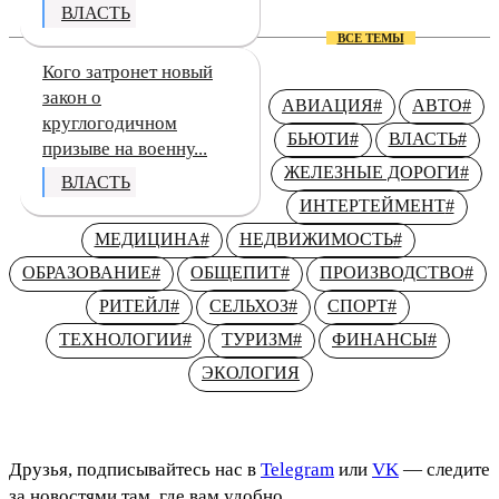
ВЛАСТЬ
ВСЕ ТЕМЫ
Кого затронет новый
закон о
АВИАЦИЯ
#
АВТО
#
круглогодичном
БЬЮТИ
#
ВЛАСТЬ
#
призыве на военну...
ЖЕЛЕЗНЫЕ ДОРОГИ
#
ВЛАСТЬ
ИНТЕРТЕЙМЕНТ
#
МЕДИЦИНА
#
НЕДВИЖИМОСТЬ
#
ОБРАЗОВАНИЕ
#
ОБЩЕПИТ
#
ПРОИЗВОДСТВО
#
РИТЕЙЛ
#
СЕЛЬХОЗ
#
СПОРТ
#
ТЕХНОЛОГИИ
#
ТУРИЗМ
#
ФИНАНСЫ
#
ЭКОЛОГИЯ
Друзья, подписывайтесь нас в
Telegram
или
VK
— следите
за новостями там, где вам удобно.