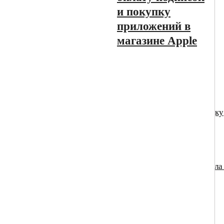
2026 году: отделяем
и покупку
факты от слухов
приложений в
АВТО
магазине Apple
Московский бизнес теряет несколько сотен клиентов
элитного и премиум-сегмента из...
АВТО
07.06.2026
Москва вводит дифференцированные тарифы на зарядку
электромобилей
АВТО
05.06.2026
Маркетплейсы в России: рост комиссий и новые правила
апреля 2026 года
РИТЕЙЛ
01.04.2026
Нейропоиск и бренд: как ИИ собирает картину о