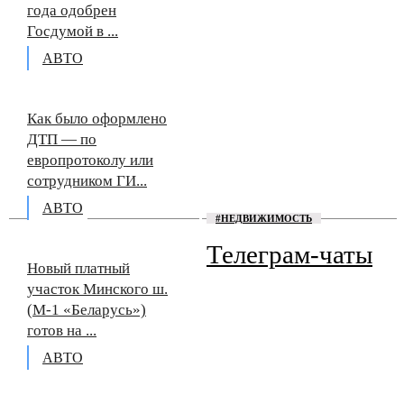
года одобрен
Госдумой в ...
АВТО
Как было оформлено
ДТП — по
европротоколу или
сотрудником ГИ...
АВТО
#НЕДВИЖИМОСТЬ
Телеграм-чаты
Новый платный
участок Минского ш.
(М-1 «Беларусь»)
готов на ...
АВТО