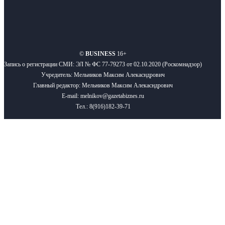
О нас
Реклама
Вакансии
Правила
Контакты
©
BUSINESS
16+
Запись о регистрации СМИ: ЭЛ № ФС 77-79273 от 02.10.2020 (Роскомнадзор)
Учредитель: Мельников Максим Алекасндрович
Главный редактор: Мельников Максим Алекасндрович
E-mail: melnikov@gazetabiznes.ru
Тел.: 8(916)182-39-71