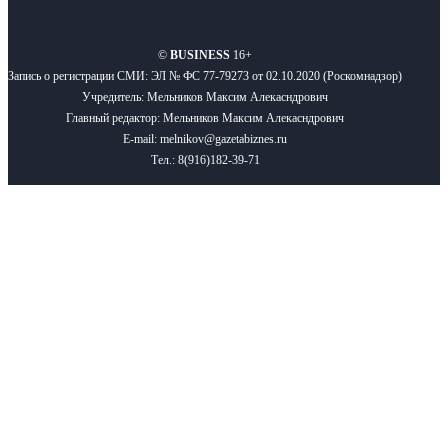
О нас
Реклама
Вакансии
Правила
Контакты
©
BUSINESS
16+
Запись о регистрации СМИ: ЭЛ № ФС 77-79273 от 02.10.2020 (Роскомнадзор)
Учредитель: Мельников Максим Алекасндрович
Главный редактор: Мельников Максим Алекасндрович
E-mail: melnikov@gazetabiznes.ru
Тел.: 8(916)182-39-71