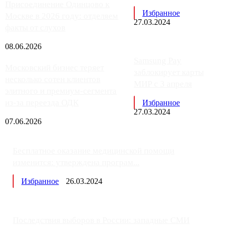
Присоединение Одинцово к
Избранное
Москве в 2026 году: отделяем
27.03.2024
факты от слухов
08.06.2026
Samsung Pay
Московский бизнес теряет
заблокирует карты
несколько сотен клиентов
МИР с 3 апреля
элитного и премиум-сегмента
из-за переезда ОДК
Избранное
27.03.2024
07.06.2026
Бесплатное оказание медицинской помощи
изменится: утверждена програм...
Избранное
26.03.2024
Последствия выборов в России: западные СМИ