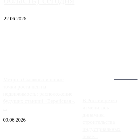
область) сегодня
22.06.2026
Чем ближе к центру столицы, тем ситуация на АЗС лучше.
Однако АЗС, расположенные на приличном удалении от
Москвы, имеют более видимые проблемы. Так, некоторые
заправки на ЦКАД либо не работают полностью, либо
работают с ...
Загрузить больше
Главное:
Метро в Сколково и новые
точки роста цен на
недвижимость: расположение
В России резко
будущих станций «Верейская»,
изменилась
...
динамика
09.06.2026
строительства
индустриальных
поме...