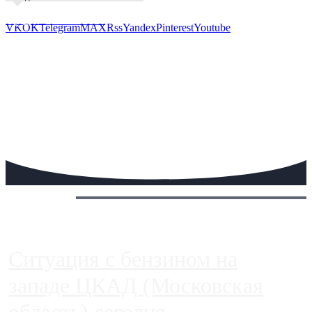
Предложить новость
VK
OK
Telegram
MAX
Rss
Yandex
Pinterest
Youtube
Сегодня:
Ситуация с бензином на
западе ЦКАД (Московская