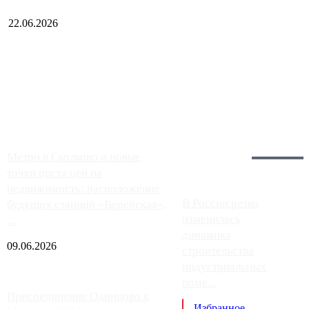
22.06.2026
Чем ближе к центру столицы, тем ситуация на АЗС лучше.
Однако АЗС, расположенные на приличном удалении от
Москвы, имеют более видимые проблемы. Так, некоторые
заправки на ЦКАД либо не работают полностью, либо
работают с ...
Загрузить больше
Главное:
Метро в Сколково и новые
точки роста цен на
недвижимость: расположение
В России резко
будущих станций «Верейская»,
изменилась
...
динамика
09.06.2026
строительства
индустриальных
поме...
Присоединение Одинцово к
Избранное