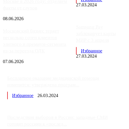
Москве в 2026 году: отделяем
27.03.2024
факты от слухов
08.06.2026
Samsung Pay
Московский бизнес теряет
заблокирует карты
несколько сотен клиентов
МИР с 3 апреля
элитного и премиум-сегмента
из-за переезда ОДК
Избранное
27.03.2024
07.06.2026
Бесплатное оказание медицинской помощи
изменится: утверждена програм...
Избранное
26.03.2024
Последствия выборов в России: западные СМИ
готовят россиян к «послед...