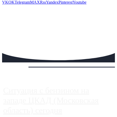
VK
OK
Telegram
MAX
Rss
Yandex
Pinterest
Youtube
Сегодня:
Ситуация с бензином на
западе ЦКАД (Московская
область) сегодня