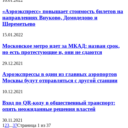
16.01.2022
«Аэроэкспресс» повышает стоимость билетов на
направлениях Внуково, Домодедово и
Шереметьево
15.01.2022
Московское метро идет за МКАД: назван срок,
но есть протестующие и, они не сдаются
29.12.2021
Аэроэкспрессы в один из главных аэропортов
Москвы будут отправляться с другой станции
10.12.2021
Вход по QR-коду в общественный транспорт:
опять неожиданные решения властей
30.11.2021
1
2
3
...
37
Страница 1 из 37