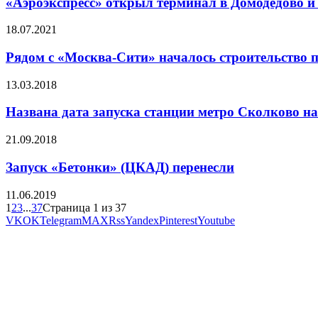
«Аэроэкспресс» открыл терминал в Домодедово и 
18.07.2021
Рядом с «Москва-Сити» началось строительство 
13.03.2018
Названа дата запуска станции метро Сколково н
21.09.2018
Запуск «Бетонки» (ЦКАД) перенесли
11.06.2019
1
2
3
...
37
Страница 1 из 37
VK
OK
Telegram
MAX
Rss
Yandex
Pinterest
Youtube