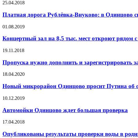
25.04.2018
Платная дорога Рублёвка-Внуково: в Одинцово с
01.08.2019
Концертный зал на 8,5 тыс. мест откроют рядом 
19.11.2018
Пропуска нужно дополнить и зарегистрировать за
18.04.2020
Новый микрорайон Одинцово просит Путина об о
10.12.2019
Автомойки Одинцово ждет большая проверка
17.04.2018
Опубликованы результаты проверки воды в родн