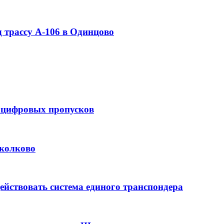
д трассу А-106 в Одинцово
я цифровых пропусков
Сколково
ействовать система единого транспондера