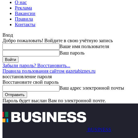
О нас
Реклама
Вакансии
Правила
Контакты
Вход
Добро пожаловать! Войдите в свою учётную запись
Ваше имя пользователя
Ваш пароль
Забыли пароль? Восстановить...
Правила пользования сайтом gazetabiznes.ru
восстановление пароля
Восстановите свой пароль
Ваш адрес электронной почты
Пароль будет выслан Вам по электронной почте.
BUSINESS