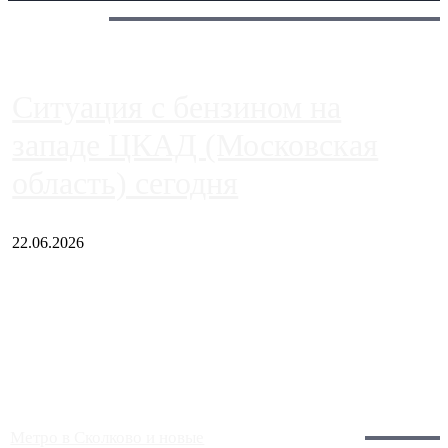
Сегодня:
Ситуация с бензином на
западе ЦКАД (Московская
область) сегодня
22.06.2026
Чем ближе к центру столицы, тем ситуация на АЗС лучше.
Однако АЗС, расположенные на приличном удалении от
Москвы, имеют более видимые проблемы. Так, некоторые
заправки на ЦКАД либо не работают полностью, либо
работают с ...
Загрузить больше
Главное:
Метро в Сколково и новые