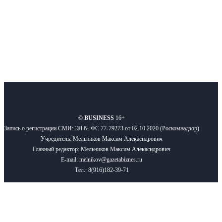
Подписывайтесь
О нас
Реклама
Вакансии
Правила
Контакты
©
BUSINESS
16+
Запись о регистрации СМИ: ЭЛ № ФС 77-79273 от 02.10.2020 (Роскомнадзор)
Учредитель: Мельников Максим Алекасндрович
Главный редактор: Мельников Максим Алекасндрович
E-mail: melnikov@gazetabiznes.ru
Тел.: 8(916)182-39-71