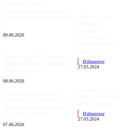
точки роста цен на
недвижимость: расположение
В России резко
будущих станций «Верейская»,
изменилась
...
динамика
09.06.2026
строительства
индустриальных
поме...
Присоединение Одинцово к
Избранное
Москве в 2026 году: отделяем
27.03.2024
факты от слухов
08.06.2026
Samsung Pay
Московский бизнес теряет
заблокирует карты
несколько сотен клиентов
МИР с 3 апреля
элитного и премиум-сегмента
из-за переезда ОДК
Избранное
27.03.2024
07.06.2026