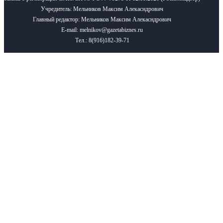
Учредитель: Мельников Максим Алекасндрович
Главный редактор: Мельников Максим Алекасндрович
E-mail: melnikov@gazetabiznes.ru
Тел.: 8(916)182-39-71