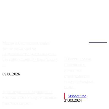
Чем ближе к центру столицы, тем ситуация на АЗС лучше.
Однако АЗС, расположенные на приличном удалении от
Москвы, имеют более видимые проблемы. Так, некоторые
заправки на ЦКАД либо не работают полностью, либо
работают с ...
Загрузить больше
Главное:
Метро в Сколково и новые
точки роста цен на
недвижимость: расположение
В России резко
будущих станций «Верейская»,
изменилась
...
динамика
09.06.2026
строительства
индустриальных
поме...
Присоединение Одинцово к
Избранное
Москве в 2026 году: отделяем
27.03.2024
факты от слухов