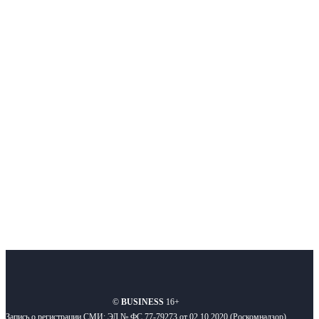
Немного о нас
Интернет-СМИ с фокусом на события, влияющие на бизнес
Московского региона, основанное в 2009 году. Ежедневно публикуем
новости бизнеса и новости для бизнеса.
Подписывайтесь
О нас
Реклама
Вакансии
Правила
Контакты
©
BUSINESS
16+
Запись о регистрации СМИ: ЭЛ № ФС 77-79273 от 02.10.2020 (Роскомнадзор)