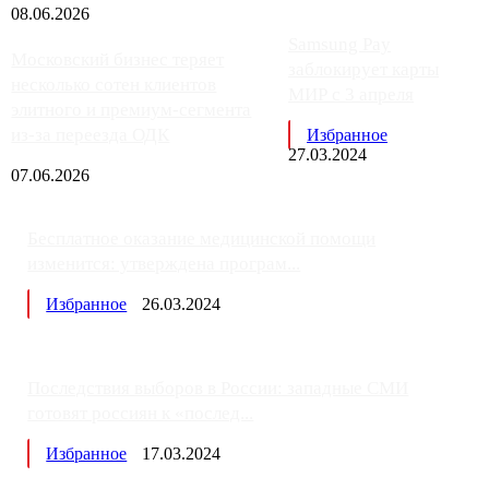
08.06.2026
Samsung Pay
Московский бизнес теряет
заблокирует карты
несколько сотен клиентов
МИР с 3 апреля
элитного и премиум-сегмента
из-за переезда ОДК
Избранное
27.03.2024
07.06.2026
Бесплатное оказание медицинской помощи
изменится: утверждена програм...
Избранное
26.03.2024
Последствия выборов в России: западные СМИ
готовят россиян к «послед...
Избранное
17.03.2024