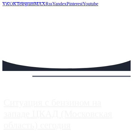
Предложить новость
VK
OK
Telegram
MAX
Rss
Yandex
Pinterest
Youtube
Сегодня:
Ситуация с бензином на
западе ЦКАД (Московская
область) сегодня