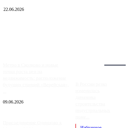
22.06.2026
Чем ближе к центру столицы, тем ситуация на АЗС лучше.
Однако АЗС, расположенные на приличном удалении от
Москвы, имеют более видимые проблемы. Так, некоторые
заправки на ЦКАД либо не работают полностью, либо
работают с ...
Загрузить больше
Главное:
Метро в Сколково и новые
точки роста цен на
недвижимость: расположение
В России резко
будущих станций «Верейская»,
изменилась
...
динамика
09.06.2026
строительства
индустриальных
поме...
Присоединение Одинцово к
Избранное