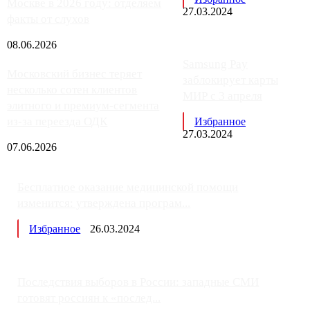
Москве в 2026 году: отделяем
27.03.2024
факты от слухов
08.06.2026
Samsung Pay
Московский бизнес теряет
заблокирует карты
несколько сотен клиентов
МИР с 3 апреля
элитного и премиум-сегмента
из-за переезда ОДК
Избранное
27.03.2024
07.06.2026
Бесплатное оказание медицинской помощи
изменится: утверждена програм...
Избранное
26.03.2024
Последствия выборов в России: западные СМИ
готовят россиян к «послед...