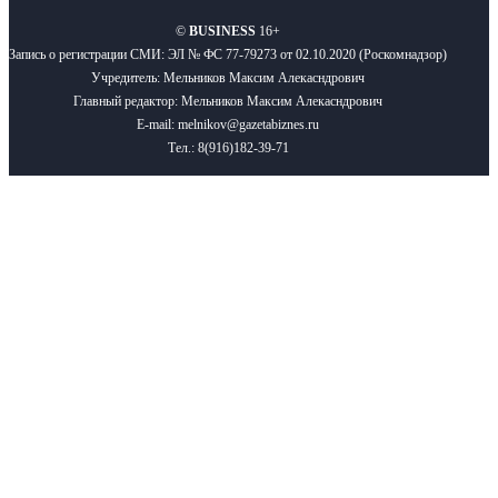
©
BUSINESS
16+
Запись о регистрации СМИ: ЭЛ № ФС 77-79273 от 02.10.2020 (Роскомнадзор)
Учредитель: Мельников Максим Алекасндрович
Главный редактор: Мельников Максим Алекасндрович
E-mail: melnikov@gazetabiznes.ru
Тел.: 8(916)182-39-71