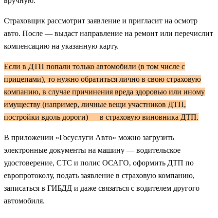
вручную.
Страховщик рассмотрит заявление и пригласит на осмотр
авто. После — выдаст направление на ремонт или перечислит
компенсацию на указанную карту.
Если в ДТП попали только автомобили (в том числе с
прицепами), то нужно обратиться лично в свою страховую
компанию, в случае причинения вреда здоровью или иному
имуществу (например, личные вещи участников ДТП,
постройки вдоль дороги) — в страховую виновника ДТП.
В приложении «Госуслуги Авто» можно загрузить
электронные документы на машину — водительское
удостоверение, СТС и полис ОСАГО, оформить ДТП по
европротоколу, подать заявление в страховую компанию,
записаться в ГИБДД и даже связаться с водителем другого
автомобиля.