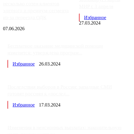
несколько сотен клиентов
МИР с 3 апреля
элитного и премиум-сегмента
из-за переезда ОДК
Избранное
27.03.2024
07.06.2026
Бесплатное оказание медицинской помощи
изменится: утверждена програм...
Избранное
26.03.2024
Последствия выборов в России: западные СМИ
готовят россиян к «послед...
Избранное
17.03.2024
Изменения в пенсионных выплатах: накопительную