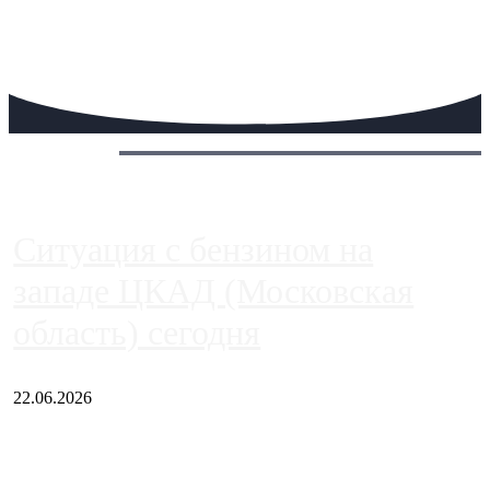
Сегодня:
Ситуация с бензином на
западе ЦКАД (Московская
область) сегодня
22.06.2026
Чем ближе к центру столицы, тем ситуация на АЗС лучше.
Однако АЗС, расположенные на приличном удалении от
Москвы, имеют более видимые проблемы. Так, некоторые