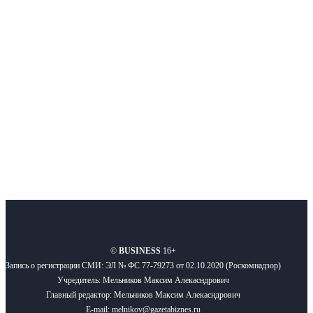
Интернет-СМИ с фокусом на события, влияющие на бизнес
Московского региона, основанное в 2009 году. Ежедневно публикуем
новости бизнеса и новости для бизнеса.
Подписывайтесь
О нас
Реклама
Вакансии
Правила
Контакты
©
BUSINESS
16+
Запись о регистрации СМИ: ЭЛ № ФС 77-79273 от 02.10.2020 (Роскомнадзор)
Учредитель: Мельников Максим Алекасндрович
Главный редактор: Мельников Максим Алекасндрович
E-mail: melnikov@gazetabiznes.ru