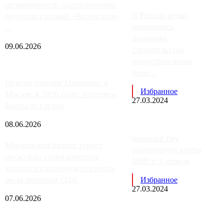
недвижимость: расположение
В России резко
будущих станций «Верейская»,
изменилась
...
динамика
09.06.2026
строительства
индустриальных
поме...
Присоединение Одинцово к
Избранное
Москве в 2026 году: отделяем
27.03.2024
факты от слухов
08.06.2026
Samsung Pay
Московский бизнес теряет
заблокирует карты
несколько сотен клиентов
МИР с 3 апреля
элитного и премиум-сегмента
из-за переезда ОДК
Избранное
27.03.2024
07.06.2026