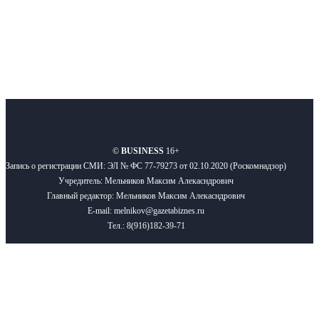
О нас
Реклама
Вакансии
Правила
Контакты
©
BUSINESS
16+
Запись о регистрации СМИ: ЭЛ № ФС 77-79273 от 02.10.2020 (Роскомнадзор)
Учредитель: Мельников Максим Алекасндрович
Главный редактор: Мельников Максим Алекасндрович
E-mail: melnikov@gazetabiznes.ru
Тел.: 8(916)182-39-71