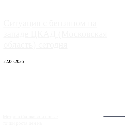
Ситуация с бензином на
западе ЦКАД (Московская
область) сегодня
22.06.2026
Чем ближе к центру столицы, тем ситуация на АЗС лучше.
Однако АЗС, расположенные на приличном удалении от
Москвы, имеют более видимые проблемы. Так, некоторые
заправки на ЦКАД либо не работают полностью, либо
работают с ...
Загрузить больше
Главное:
Метро в Сколково и новые
точки роста цен на