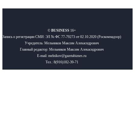
О нас
Реклама
Вакансии
Правила
Контакты
©
BUSINESS
16+
Запись о регистрации СМИ: ЭЛ № ФС 77-79273 от 02.10.2020 (Роскомнадзор)
Учредитель: Мельников Максим Алекасндрович
Главный редактор: Мельников Максим Алекасндрович
E-mail: melnikov@gazetabiznes.ru
Тел.: 8(916)182-39-71