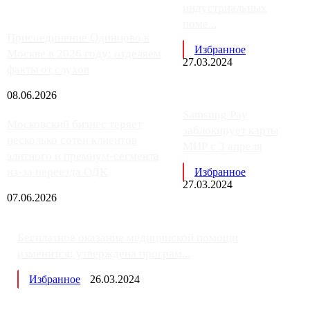
индустриальных
поме...
Присоединение Одинцово к
Избранное
Москве в 2026 году: отделяем
27.03.2024
факты от слухов
08.06.2026
Samsung Pay
Московский бизнес теряет
заблокирует карты
несколько сотен клиентов
МИР с 3 апреля
элитного и премиум-сегмента
из-за переезда ОДК
Избранное
27.03.2024
07.06.2026
Бесплатное оказание медицинской помощи
изменится: утверждена програм...
Избранное
26.03.2024