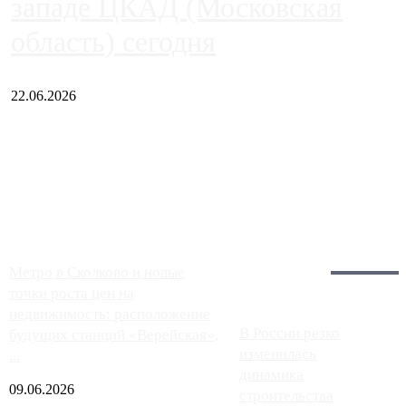
западе ЦКАД (Московская
область) сегодня
22.06.2026
Чем ближе к центру столицы, тем ситуация на АЗС лучше.
Однако АЗС, расположенные на приличном удалении от
Москвы, имеют более видимые проблемы. Так, некоторые
заправки на ЦКАД либо не работают полностью, либо
работают с ...
Загрузить больше
Главное:
Метро в Сколково и новые
точки роста цен на
недвижимость: расположение
В России резко
будущих станций «Верейская»,
изменилась
...
динамика
09.06.2026
строительства