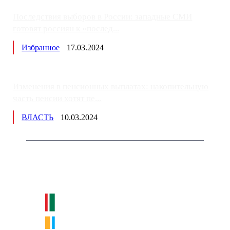
Последствия выборов в России: западные СМИ
готовят россиян к «послед...
Избранное
17.03.2024
Изменения в пенсионных выплатах: накопительную
часть пенсии хотят пе...
ВЛАСТЬ
10.03.2024