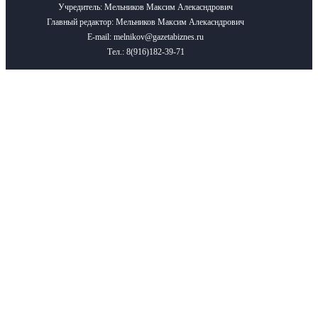
Учредитель: Мельников Максим Алекасндрович
Главный редактор: Мельников Максим Алекасндрович
E-mail: melnikov@gazetabiznes.ru
Тел.: 8(916)182-39-71