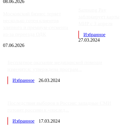
08.06.2026
Samsung Pay
Московский бизнес теряет
заблокирует карты
несколько сотен клиентов
МИР с 3 апреля
элитного и премиум-сегмента
из-за переезда ОДК
Избранное
27.03.2024
07.06.2026
Бесплатное оказание медицинской помощи
изменится: утверждена програм...
Избранное
26.03.2024
Последствия выборов в России: западные СМИ
готовят россиян к «послед...
Избранное
17.03.2024