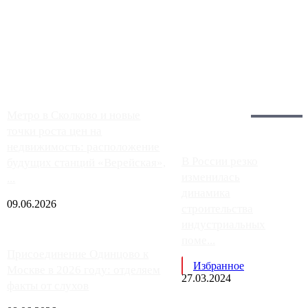
Однако АЗС, расположенные на приличном удалении от
Москвы, имеют более видимые проблемы. Так, некоторые
заправки на ЦКАД либо не работают полностью, либо
работают с ...
Загрузить больше
Главное:
Метро в Сколково и новые
точки роста цен на
недвижимость: расположение
В России резко
будущих станций «Верейская»,
изменилась
...
динамика
09.06.2026
строительства
индустриальных
поме...
Присоединение Одинцово к
Избранное
Москве в 2026 году: отделяем
27.03.2024
факты от слухов