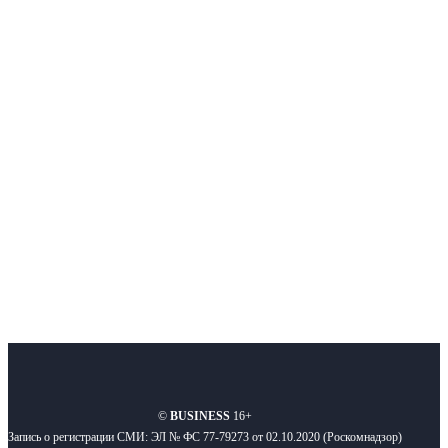
Немного о нас
Интернет-СМИ с фокусом на события, влияющие на бизнес
Московского региона, основанное в 2009 году. Ежедневно публикуем
новости бизнеса и новости для бизнеса.
Подписывайтесь
О нас
Реклама
Вакансии
Правила
Контакты
©
BUSINESS
16+
Запись о регистрации СМИ: ЭЛ № ФС 77-79273 от 02.10.2020 (Роскомнадзор)