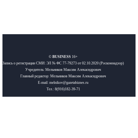
О нас
Реклама
Вакансии
Правила
Контакты
©
BUSINESS
16+
Запись о регистрации СМИ: ЭЛ № ФС 77-79273 от 02.10.2020 (Роскомнадзор)
Учредитель: Мельников Максим Алекасндрович
Главный редактор: Мельников Максим Алекасндрович
E-mail: melnikov@gazetabiznes.ru
Тел.: 8(916)182-39-71