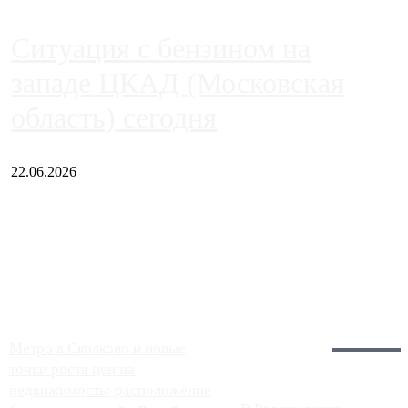
Ситуация с бензином на
западе ЦКАД (Московская
область) сегодня
22.06.2026
Чем ближе к центру столицы, тем ситуация на АЗС лучше.
Однако АЗС, расположенные на приличном удалении от
Москвы, имеют более видимые проблемы. Так, некоторые
заправки на ЦКАД либо не работают полностью, либо
работают с ...
Загрузить больше
Главное:
Метро в Сколково и новые
точки роста цен на
недвижимость: расположение