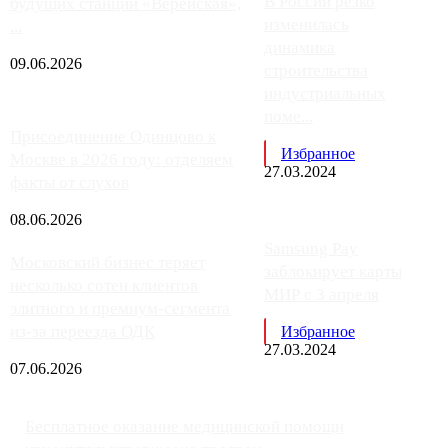
В России резко
будущих станций «Верейская»,
изменилась
...
динамика
09.06.2026
строительства
индустриальных
поме...
Присоединение Одинцово к
Избранное
Москве в 2026 году: отделяем
27.03.2024
факты от слухов
08.06.2026
Samsung Pay
Московский бизнес теряет
заблокирует карты
несколько сотен клиентов
МИР с 3 апреля
элитного и премиум-сегмента
из-за переезда ОДК
Избранное
27.03.2024
07.06.2026
Бесплатное оказание медицинской помощи