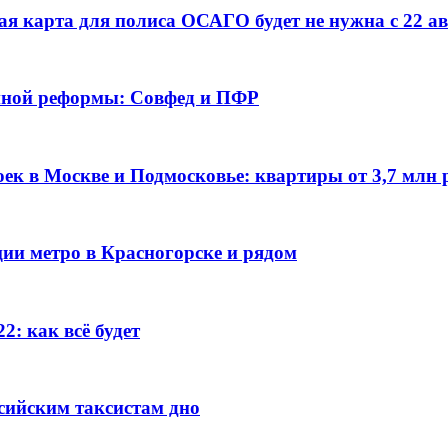
кая карта для полиса ОСАГО будет не нужна с 22 ав
онной реформы: Совфед и ПФР
к в Москве и Подмосковье: квартиры от 3,7 млн 
ции метро в Красногорске и рядом
2: как всё будет
сийским таксистам дно