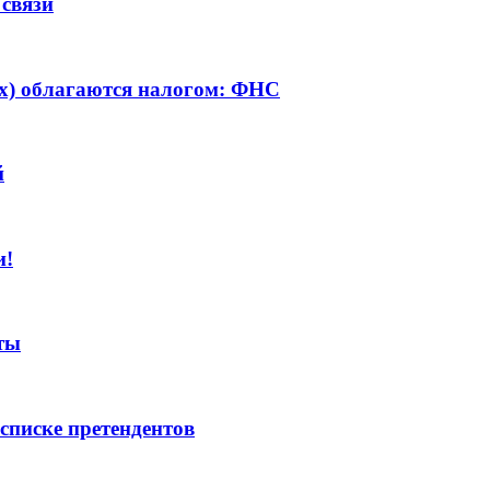
связи
ах) облагаются налогом: ФНС
й
и!
ты
 списке претендентов