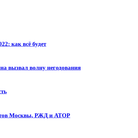
22: как всё будет
ина вызвал волну негодования
сть
ортов Москвы, РЖД и АТОР