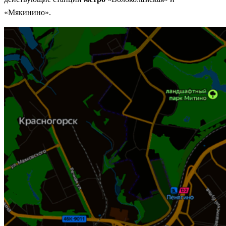
«Мякинино».