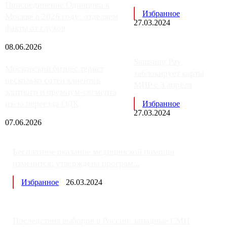
Присоединение Одинцово к
Избранное
Москве в 2026 году: отделяем
27.03.2024
факты от слухов
08.06.2026
Samsung Pay
Московский бизнес теряет
заблокирует карты
несколько сотен клиентов
МИР с 3 апреля
элитного и премиум-сегмента
из-за переезда ОДК
Избранное
27.03.2024
07.06.2026
Бесплатное оказание медицинской помощи
изменится: утверждена програм...
Избранное
26.03.2024
Последствия выборов в России: западные СМИ