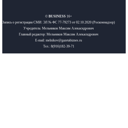
О нас
Реклама
Вакансии
Правила
Контакты
©
BUSINESS
16+
Запись о регистрации СМИ: ЭЛ № ФС 77-79273 от 02.10.2020 (Роскомнадзор)
Учредитель: Мельников Максим Алекасндрович
Главный редактор: Мельников Максим Алекасндрович
E-mail: melnikov@gazetabiznes.ru
Тел.: 8(916)182-39-71