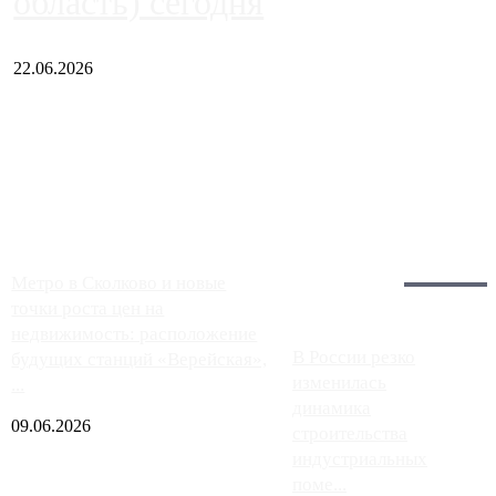
область) сегодня
22.06.2026
Чем ближе к центру столицы, тем ситуация на АЗС лучше.
Однако АЗС, расположенные на приличном удалении от
Москвы, имеют более видимые проблемы. Так, некоторые
заправки на ЦКАД либо не работают полностью, либо
работают с ...
Загрузить больше
Главное:
Метро в Сколково и новые
точки роста цен на
недвижимость: расположение
В России резко
будущих станций «Верейская»,
изменилась
...
динамика
09.06.2026
строительства
индустриальных
поме...