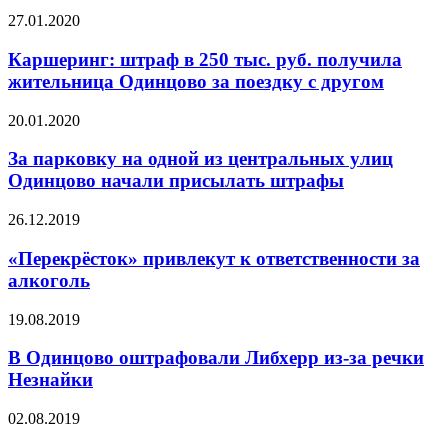
27.01.2020
Каршеринг: штраф в 250 тыс. руб. получила
жительница Одинцово за поездку с другом
20.01.2020
За парковку на одной из центральных улиц
Одинцово начали присылать штрафы
26.12.2019
«Перекрёсток» привлекут к ответственности за
алкоголь
19.08.2019
В Одинцово оштрафовали Либхерр из-за речки
Незнайки
02.08.2019