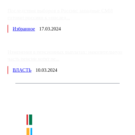
Последствия выборов в России: западные СМИ
готовят россиян к «послед...
Избранное
17.03.2024
Изменения в пенсионных выплатах: накопительную
часть пенсии хотят пе...
ВЛАСТЬ
10.03.2024