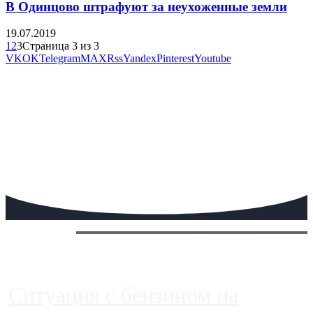
В Одинцово штрафуют за неухоженные земли
19.07.2019
1
2
3
Страница 3 из 3
VK
OK
Telegram
MAX
Rss
Yandex
Pinterest
Youtube
Сегодня:
Ситуация с бензином на