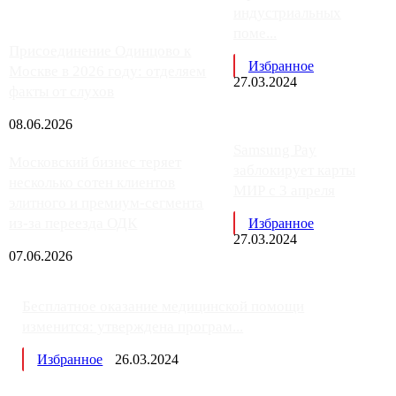
индустриальных
поме...
Присоединение Одинцово к
Избранное
Москве в 2026 году: отделяем
27.03.2024
факты от слухов
08.06.2026
Samsung Pay
Московский бизнес теряет
заблокирует карты
несколько сотен клиентов
МИР с 3 апреля
элитного и премиум-сегмента
из-за переезда ОДК
Избранное
27.03.2024
07.06.2026
Бесплатное оказание медицинской помощи
изменится: утверждена програм...
Избранное
26.03.2024