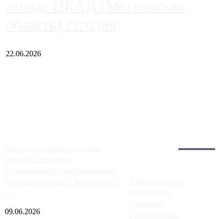
западе ЦКАД (Московская
область) сегодня
22.06.2026
Чем ближе к центру столицы, тем ситуация на АЗС лучше.
Однако АЗС, расположенные на приличном удалении от
Москвы, имеют более видимые проблемы. Так, некоторые
заправки на ЦКАД либо не работают полностью, либо
работают с ...
Загрузить больше
Главное:
Метро в Сколково и новые
точки роста цен на
недвижимость: расположение
В России резко
будущих станций «Верейская»,
изменилась
...
динамика
09.06.2026
строительства