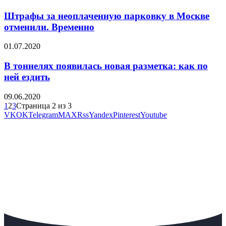
Штрафы за неоплаченную парковку в Москве
отменили. Временно
01.07.2020
В тоннелях появилась новая разметка: как по
ней ездить
09.06.2020
1
2
3
Страница 2 из 3
VK
OK
Telegram
MAX
Rss
Yandex
Pinterest
Youtube