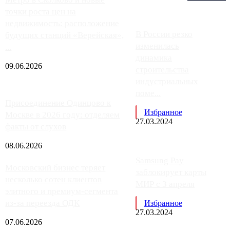
Главное:
точки роста цен на
недвижимость: расположение
В России резко
будущих станций «Верейская»,
изменилась
...
динамика
09.06.2026
строительства
индустриальных
поме...
Присоединение Одинцово к
Избранное
Москве в 2026 году: отделяем
27.03.2024
факты от слухов
08.06.2026
Samsung Pay
Московский бизнес теряет
заблокирует карты
несколько сотен клиентов
МИР с 3 апреля
элитного и премиум-сегмента
из-за переезда ОДК
Избранное
27.03.2024
07.06.2026