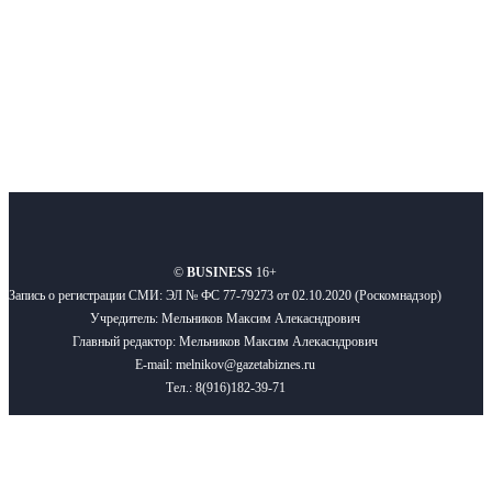
Подписывайтесь
О нас
Реклама
Вакансии
Правила
Контакты
©
BUSINESS
16+
Запись о регистрации СМИ: ЭЛ № ФС 77-79273 от 02.10.2020 (Роскомнадзор)
Учредитель: Мельников Максим Алекасндрович
Главный редактор: Мельников Максим Алекасндрович
E-mail: melnikov@gazetabiznes.ru
Тел.: 8(916)182-39-71