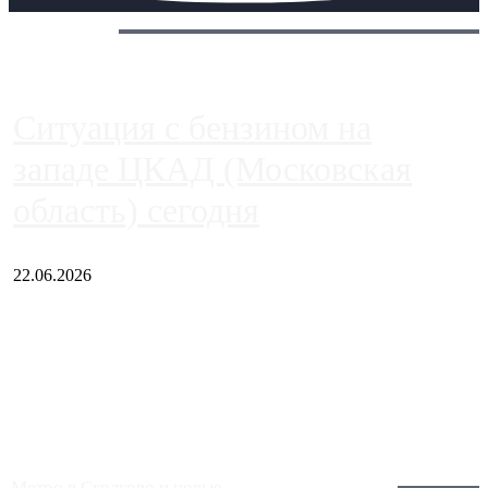
Сегодня:
Ситуация с бензином на
западе ЦКАД (Московская
область) сегодня
22.06.2026
Чем ближе к центру столицы, тем ситуация на АЗС лучше.
Однако АЗС, расположенные на приличном удалении от
Москвы, имеют более видимые проблемы. Так, некоторые
заправки на ЦКАД либо не работают полностью, либо
работают с ...
Загрузить больше
Метро в Сколково и новые