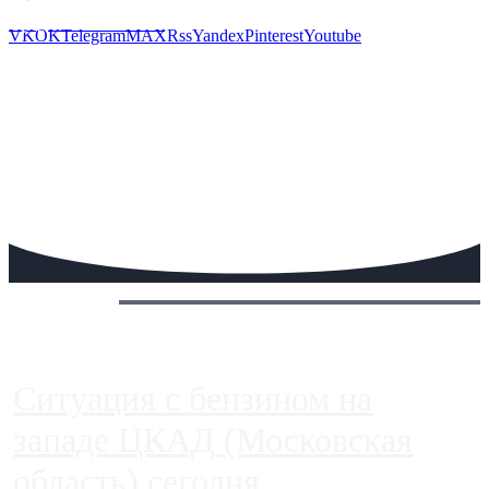
Предложить новость
VK
OK
Telegram
MAX
Rss
Yandex
Pinterest
Youtube
Сегодня:
Ситуация с бензином на
западе ЦКАД (Московская
область) сегодня