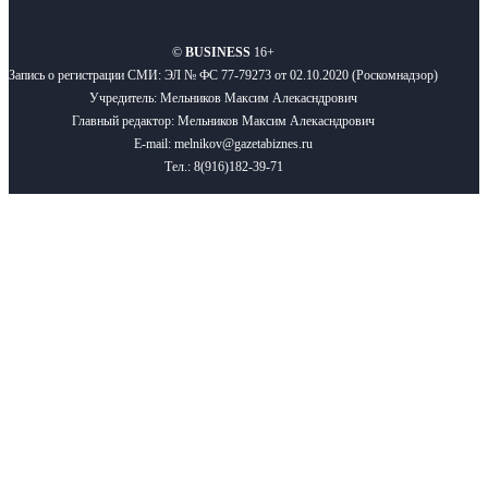
©
BUSINESS
16+
Запись о регистрации СМИ: ЭЛ № ФС 77-79273 от 02.10.2020 (Роскомнадзор)
Учредитель: Мельников Максим Алекасндрович
Главный редактор: Мельников Максим Алекасндрович
E-mail: melnikov@gazetabiznes.ru
Тел.: 8(916)182-39-71