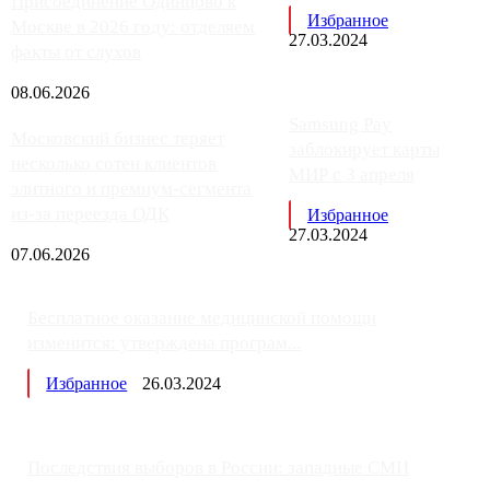
Присоединение Одинцово к
Избранное
Москве в 2026 году: отделяем
27.03.2024
факты от слухов
08.06.2026
Samsung Pay
Московский бизнес теряет
заблокирует карты
несколько сотен клиентов
МИР с 3 апреля
элитного и премиум-сегмента
из-за переезда ОДК
Избранное
27.03.2024
07.06.2026
Бесплатное оказание медицинской помощи
изменится: утверждена програм...
Избранное
26.03.2024
Последствия выборов в России: западные СМИ