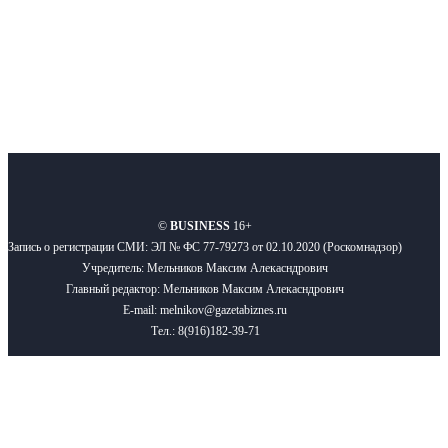
Подписывайтесь
О нас
Реклама
Вакансии
Правила
Контакты
©
BUSINESS
16+
Запись о регистрации СМИ: ЭЛ № ФС 77-79273 от 02.10.2020 (Роскомнадзор)
Учредитель: Мельников Максим Алекасндрович
Главный редактор: Мельников Максим Алекасндрович
E-mail: melnikov@gazetabiznes.ru
Тел.: 8(916)182-39-71