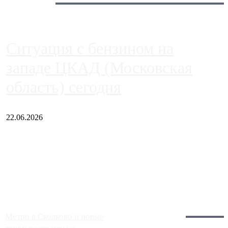
Сегодня:
Ситуация с бензином на
западе ЦКАД (Московская
область) сегодня
22.06.2026
Чем ближе к центру столицы, тем ситуация на АЗС лучше.
Однако АЗС, расположенные на приличном удалении от
Москвы, имеют более видимые проблемы. Так, некоторые
заправки на ЦКАД либо не работают полностью, либо
работают с ...
Загрузить больше
Главное:
Метро в Сколково и новые