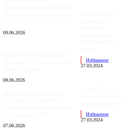
точки роста цен на
недвижимость: расположение
В России резко
будущих станций «Верейская»,
изменилась
...
динамика
09.06.2026
строительства
индустриальных
поме...
Присоединение Одинцово к
Избранное
Москве в 2026 году: отделяем
27.03.2024
факты от слухов
08.06.2026
Samsung Pay
Московский бизнес теряет
заблокирует карты
несколько сотен клиентов
МИР с 3 апреля
элитного и премиум-сегмента
из-за переезда ОДК
Избранное
27.03.2024
07.06.2026