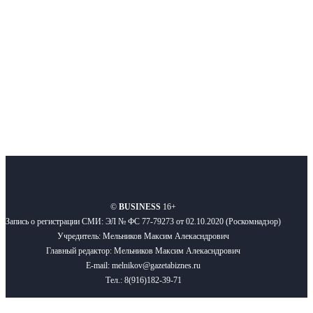
Подписывайтесь
О нас
Реклама
Вакансии
Правила
Контакты
©
BUSINESS
16+
Запись о регистрации СМИ: ЭЛ № ФС 77-79273 от 02.10.2020 (Роскомнадзор)
Учредитель: Мельников Максим Алекасндрович
Главный редактор: Мельников Максим Алекасндрович
E-mail: melnikov@gazetabiznes.ru
Тел.: 8(916)182-39-71