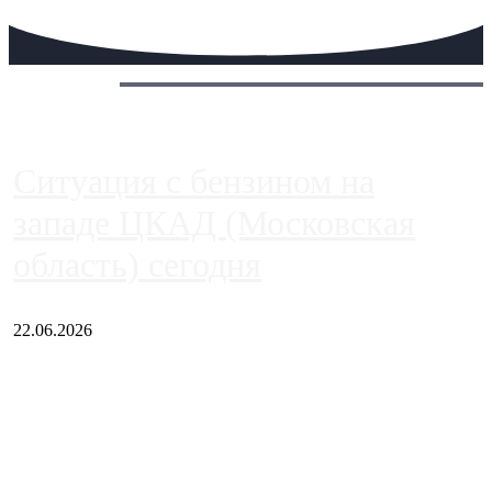
Сегодня:
Ситуация с бензином на
западе ЦКАД (Московская
область) сегодня
22.06.2026
Чем ближе к центру столицы, тем ситуация на АЗС лучше.
Однако АЗС, расположенные на приличном удалении от
Москвы, имеют более видимые проблемы. Так, некоторые
заправки на ЦКАД либо не работают полностью, либо
работают с ...