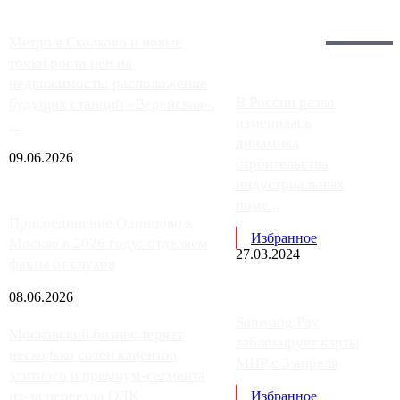
Загрузить больше
Главное:
Метро в Сколково и новые
точки роста цен на
недвижимость: расположение
В России резко
будущих станций «Верейская»,
изменилась
...
динамика
09.06.2026
строительства
индустриальных
поме...
Присоединение Одинцово к
Избранное
Москве в 2026 году: отделяем
27.03.2024
факты от слухов
08.06.2026
Samsung Pay
Московский бизнес теряет
заблокирует карты
несколько сотен клиентов
МИР с 3 апреля
элитного и премиум-сегмента
из-за переезда ОДК
Избранное