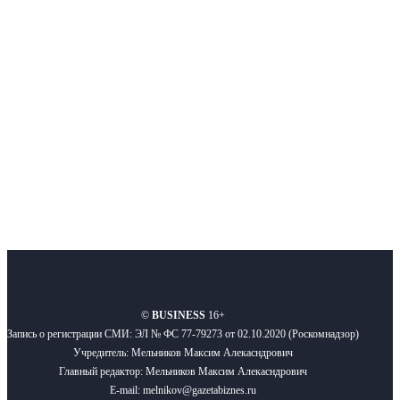
Московского региона, основанное в 2009 году. Ежедневно публикуем
новости бизнеса и новости для бизнеса.
Подписывайтесь
О нас
Реклама
Вакансии
Правила
Контакты
©
BUSINESS
16+
Запись о регистрации СМИ: ЭЛ № ФС 77-79273 от 02.10.2020 (Роскомнадзор)
Учредитель: Мельников Максим Алекасндрович
Главный редактор: Мельников Максим Алекасндрович
E-mail: melnikov@gazetabiznes.ru