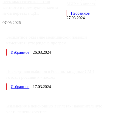
несколько сотен клиентов
МИР с 3 апреля
элитного и премиум-сегмента
из-за переезда ОДК
Избранное
27.03.2024
07.06.2026
Бесплатное оказание медицинской помощи
изменится: утверждена програм...
Избранное
26.03.2024
Последствия выборов в России: западные СМИ
готовят россиян к «послед...
Избранное
17.03.2024
Изменения в пенсионных выплатах: накопительную
часть пенсии хотят пе...