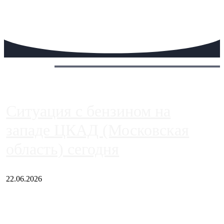
Сегодня:
Ситуация с бензином на
западе ЦКАД (Московская
область) сегодня
22.06.2026
Чем ближе к центру столицы, тем ситуация на АЗС лучше.
Однако АЗС, расположенные на приличном удалении от
Москвы, имеют более видимые проблемы. Так, некоторые
заправки на ЦКАД либо не работают полностью, либо