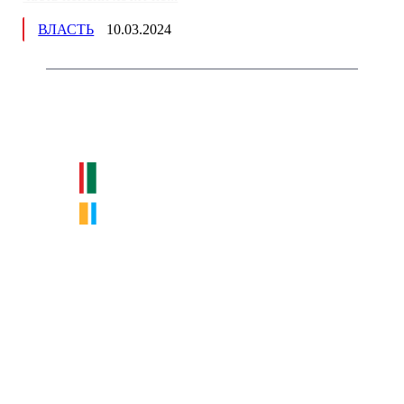
ВЛАСТЬ
10.03.2024
Немного о нас
Интернет-СМИ с фокусом на события, влияющие на бизнес