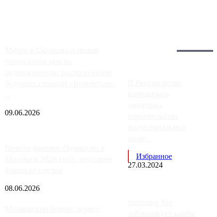
работают с ...
Загрузить больше
Главное:
Метро в Сколково и новые
точки роста цен на
недвижимость: расположение
В России резко
будущих станций «Верейская»,
изменилась
...
динамика
09.06.2026
строительства
индустриальных
поме...
Присоединение Одинцово к
Избранное
Москве в 2026 году: отделяем
27.03.2024
факты от слухов
08.06.2026
Samsung Pay
Московский бизнес теряет
заблокирует карты