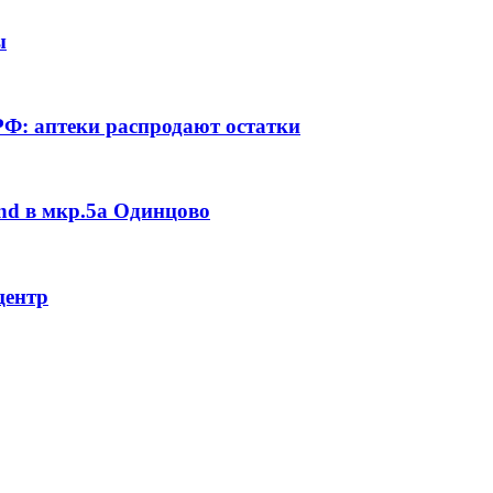
ы
РФ: аптеки распродают остатки
nd в мкр.5а Одинцово
центр