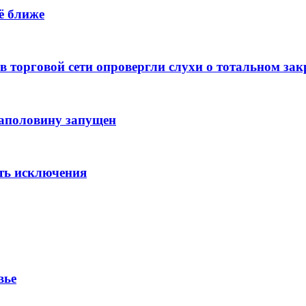
ё ближе
 в торговой сети опровергли слухи о тотальном з
аполовину запущен
сть исключения
вье