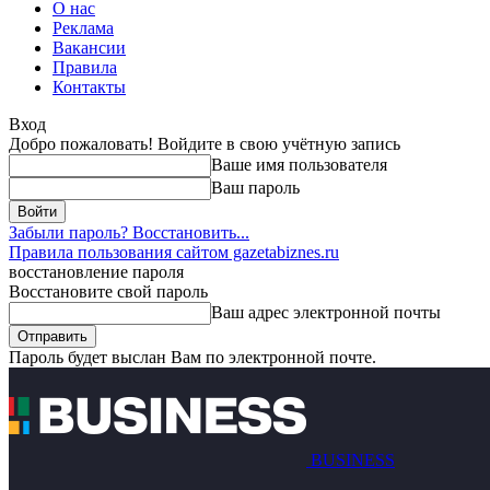
О нас
Реклама
Вакансии
Правила
Контакты
Вход
Добро пожаловать! Войдите в свою учётную запись
Ваше имя пользователя
Ваш пароль
Забыли пароль? Восстановить...
Правила пользования сайтом gazetabiznes.ru
восстановление пароля
Восстановите свой пароль
Ваш адрес электронной почты
Пароль будет выслан Вам по электронной почте.
BUSINESS