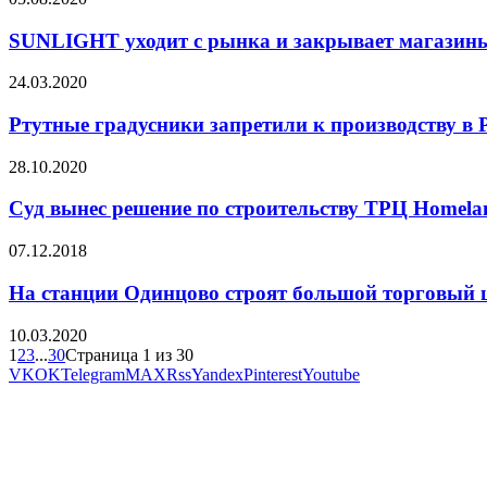
SUNLIGHT уходит с рынка и закрывает магазин
24.03.2020
Ртутные градусники запретили к производству в 
28.10.2020
Суд вынес решение по строительству ТРЦ Homela
07.12.2018
На станции Одинцово строят большой торговый 
10.03.2020
1
2
3
...
30
Страница 1 из 30
VK
OK
Telegram
MAX
Rss
Yandex
Pinterest
Youtube