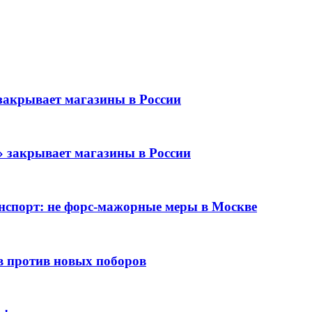
закрывает магазины в России
» закрывает магазины в России
нспорт: не форс-мажорные меры в Москве
в против новых поборов