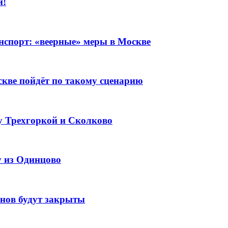
и!
нспорт: «веерные» меры в Москве
кве пойдёт по такому сценарию
 Трехгоркой и Сколково
у из Одинцово
нов будут закрыты