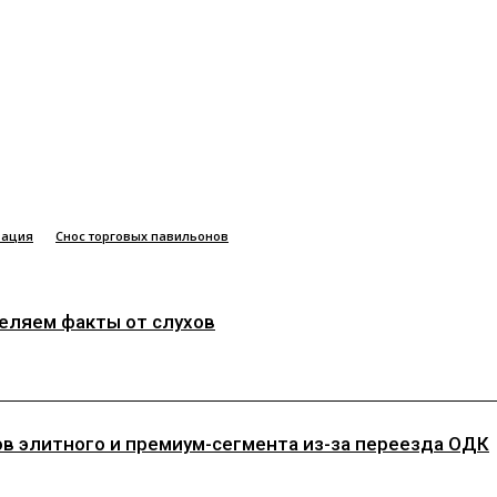
вация
Снос торговых павильонов
деляем факты от слухов
ов элитного и премиум-сегмента из-за переезда ОДК