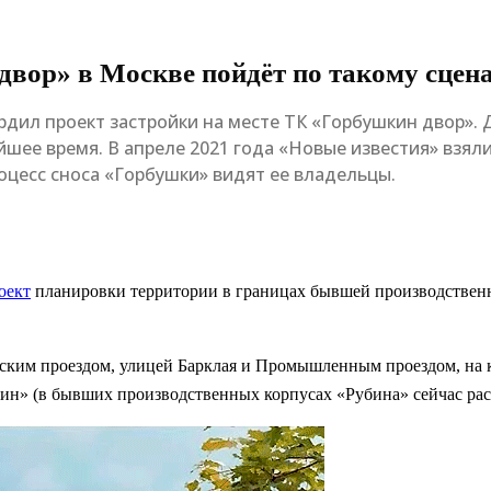
двор» в Москве пойдёт по такому сцен
вердил проект застройки на месте ТК «Горбушкин двор»
йшее время. В апреле 2021 года «Новые известия» взя
роцесс сноса «Горбушки» видят ее владельцы.
оект
планировки территории в границах бывшей производствен
овским проездом, улицей Барклая и Промышленным проездом, н
ин» (в бывших производственных корпусах «Рубина» сейчас ра