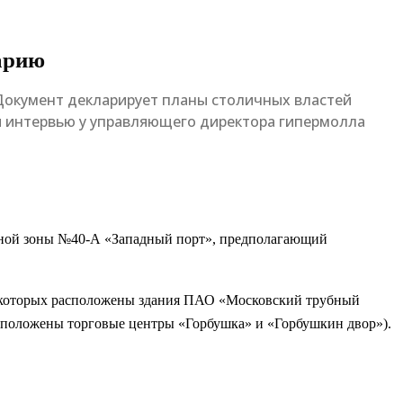
арию
. Документ декларирует планы столичных властей
ли интервью у управляющего директора гипермолла
ной зоны №40-А «Западный порт», предполагающий
а которых расположены здания ПАО «Московский трубный
сположены торговые центры «Горбушка» и «Горбушкин двор»).