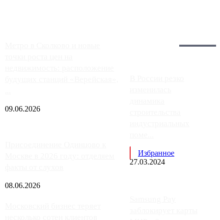
работают с ...
Загрузить больше
Главное:
Метро в Сколково и новые
точки роста цен на
недвижимость: расположение
В России резко
будущих станций «Верейская»,
изменилась
...
динамика
09.06.2026
строительства
индустриальных
поме...
Присоединение Одинцово к
Избранное
Москве в 2026 году: отделяем
27.03.2024
факты от слухов
08.06.2026
Samsung Pay
Московский бизнес теряет
заблокирует карты
несколько сотен клиентов