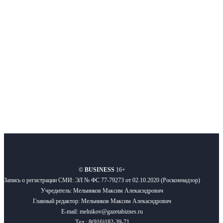
Московского региона, основанное в 2009 году. Ежедневно публикуем
новости бизнеса и новости для бизнеса.
Подписывайтесь
О нас
Реклама
Вакансии
Правила
Контакты
©
BUSINESS
16+
Запись о регистрации СМИ: ЭЛ № ФС 77-79273 от 02.10.2020 (Роскомнадзор)
Учредитель: Мельников Максим Алекасндрович
Главный редактор: Мельников Максим Алекасндрович
E-mail: melnikov@gazetabiznes.ru
Тел.: 8(916)182-39-71