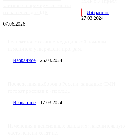
МИР с 3 апреля
элитного и премиум-сегмента
из-за переезда ОДК
Избранное
27.03.2024
07.06.2026
Бесплатное оказание медицинской помощи
изменится: утверждена програм...
Избранное
26.03.2024
Последствия выборов в России: западные СМИ
готовят россиян к «послед...
Избранное
17.03.2024
Изменения в пенсионных выплатах: накопительную
часть пенсии хотят пе...