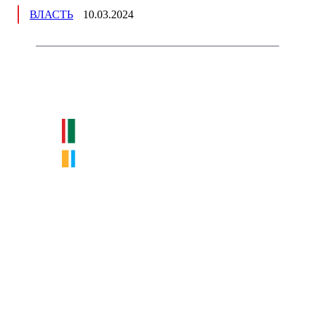
ВЛАСТЬ
10.03.2024
Немного о нас
Интернет-СМИ с фокусом на события, влияющие на бизнес