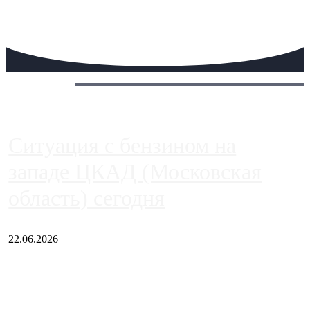
Сегодня:
Ситуация с бензином на
западе ЦКАД (Московская
область) сегодня
22.06.2026
Чем ближе к центру столицы, тем ситуация на АЗС лучше.
Однако АЗС, расположенные на приличном удалении от
Москвы, имеют более видимые проблемы. Так, некоторые
заправки на ЦКАД либо не работают полностью, либо