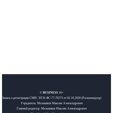
Интернет-СМИ с фокусом на события, влияющие на бизнес
Московского региона, основанное в 2009 году. Ежедневно публикуем
новости бизнеса и новости для бизнеса.
Подписывайтесь
О нас
Реклама
Вакансии
Правила
Контакты
©
BUSINESS
16+
Запись о регистрации СМИ: ЭЛ № ФС 77-79273 от 02.10.2020 (Роскомнадзор)
Учредитель: Мельников Максим Алекасндрович
Главный редактор: Мельников Максим Алекасндрович