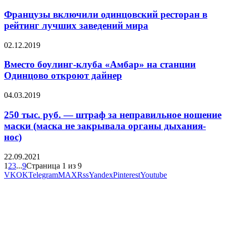
Французы включили одинцовский ресторан в
рейтинг лучших заведений мира
02.12.2019
Вместо боулинг-клуба «Амбар» на станции
Одинцово откроют дайнер
04.03.2019
250 тыс. руб. — штраф за неправильное ношение
маски (маска не закрывала органы дыхания-
нос)
22.09.2021
1
2
3
...
9
Страница 1 из 9
VK
OK
Telegram
MAX
Rss
Yandex
Pinterest
Youtube