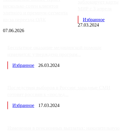
заблокирует карты
несколько сотен клиентов
МИР с 3 апреля
элитного и премиум-сегмента
из-за переезда ОДК
Избранное
27.03.2024
07.06.2026
Бесплатное оказание медицинской помощи
изменится: утверждена програм...
Избранное
26.03.2024
Последствия выборов в России: западные СМИ
готовят россиян к «послед...
Избранное
17.03.2024
Изменения в пенсионных выплатах: накопительную