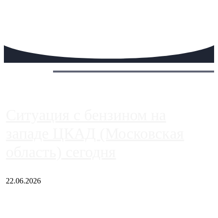
Сегодня:
Ситуация с бензином на
западе ЦКАД (Московская
область) сегодня
22.06.2026
Чем ближе к центру столицы, тем ситуация на АЗС лучше.
Однако АЗС, расположенные на приличном удалении от
Москвы, имеют более видимые проблемы. Так, некоторые