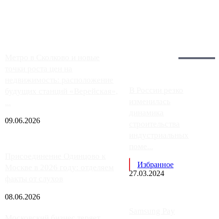
заправки на ЦКАД либо не работают полностью, либо
работают с ...
Загрузить больше
Главное:
Метро в Сколково и новые
точки роста цен на
недвижимость: расположение
В России резко
будущих станций «Верейская»,
изменилась
...
динамика
09.06.2026
строительства
индустриальных
поме...
Присоединение Одинцово к
Избранное
Москве в 2026 году: отделяем
27.03.2024
факты от слухов
08.06.2026
Samsung Pay
Московский бизнес теряет