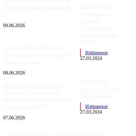
недвижимость: расположение
В России резко
будущих станций «Верейская»,
изменилась
...
динамика
09.06.2026
строительства
индустриальных
поме...
Присоединение Одинцово к
Избранное
Москве в 2026 году: отделяем
27.03.2024
факты от слухов
08.06.2026
Samsung Pay
Московский бизнес теряет
заблокирует карты
несколько сотен клиентов
МИР с 3 апреля
элитного и премиум-сегмента
из-за переезда ОДК
Избранное
27.03.2024
07.06.2026
Бесплатное оказание медицинской помощи