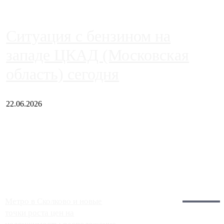
Ситуация с бензином на
западе ЦКАД (Московская
область) сегодня
22.06.2026
Чем ближе к центру столицы, тем ситуация на АЗС лучше.
Однако АЗС, расположенные на приличном удалении от
Москвы, имеют более видимые проблемы. Так, некоторые
заправки на ЦКАД либо не работают полностью, либо
работают с ...
Загрузить больше
Главное:
Метро в Сколково и новые
точки роста цен на