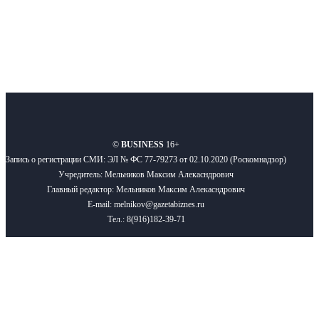
О нас
Реклама
Вакансии
Правила
Контакты
©
BUSINESS
16+
Запись о регистрации СМИ: ЭЛ № ФС 77-79273 от 02.10.2020 (Роскомнадзор)
Учредитель: Мельников Максим Алекасндрович
Главный редактор: Мельников Максим Алекасндрович
E-mail: melnikov@gazetabiznes.ru
Тел.: 8(916)182-39-71