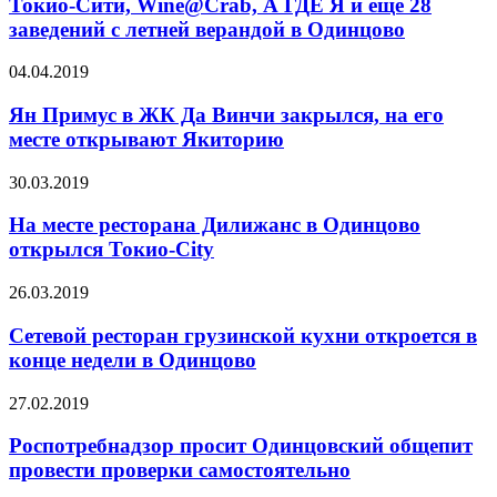
Токио-Сити, Wine@Crab, А ГДЕ Я и ещё 28
заведений с летней верандой в Одинцово
04.04.2019
Ян Примус в ЖК Да Винчи закрылся, на его
месте открывают Якиторию
30.03.2019
На месте ресторана Дилижанс в Одинцово
открылся Токио-City
26.03.2019
Сетевой ресторан грузинской кухни откроется в
конце недели в Одинцово
27.02.2019
Роспотребнадзор просит Одинцовский общепит
провести проверки самостоятельно