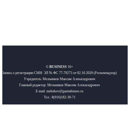
Подписывайтесь
О нас
Реклама
Вакансии
Правила
Контакты
©
BUSINESS
16+
Запись о регистрации СМИ: ЭЛ № ФС 77-79273 от 02.10.2020 (Роскомнадзор)
Учредитель: Мельников Максим Алекасндрович
Главный редактор: Мельников Максим Алекасндрович
E-mail: melnikov@gazetabiznes.ru
Тел.: 8(916)182-39-71