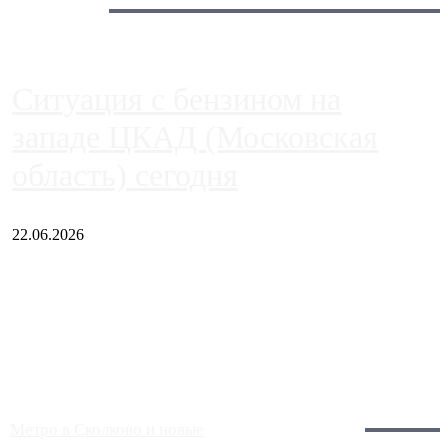
Сегодня:
Ситуация с бензином на
западе ЦКАД (Московская
область) сегодня
22.06.2026
Чем ближе к центру столицы, тем ситуация на АЗС лучше.
Однако АЗС, расположенные на приличном удалении от
Москвы, имеют более видимые проблемы. Так, некоторые
заправки на ЦКАД либо не работают полностью, либо
работают с ...
Загрузить больше
Главное:
Метро в Сколково и новые