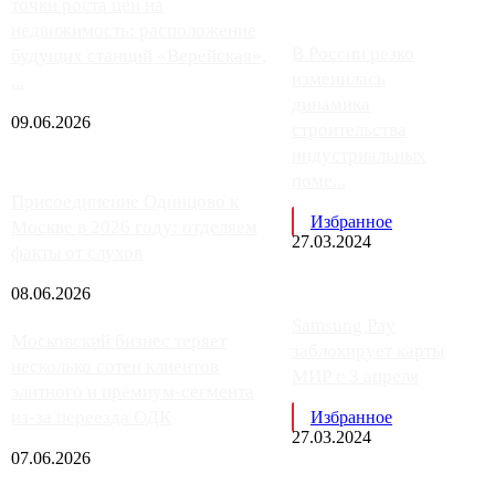
точки роста цен на
недвижимость: расположение
В России резко
будущих станций «Верейская»,
изменилась
...
динамика
09.06.2026
строительства
индустриальных
поме...
Присоединение Одинцово к
Избранное
Москве в 2026 году: отделяем
27.03.2024
факты от слухов
08.06.2026
Samsung Pay
Московский бизнес теряет
заблокирует карты
несколько сотен клиентов
МИР с 3 апреля
элитного и премиум-сегмента
из-за переезда ОДК
Избранное
27.03.2024
07.06.2026