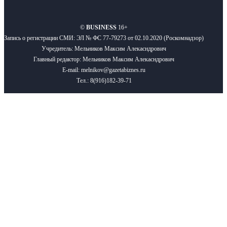
О нас
Реклама
Вакансии
Правила
Контакты
©
BUSINESS
16+
Запись о регистрации СМИ: ЭЛ № ФС 77-79273 от 02.10.2020 (Роскомнадзор)
Учредитель: Мельников Максим Алекасндрович
Главный редактор: Мельников Максим Алекасндрович
E-mail: melnikov@gazetabiznes.ru
Тел.: 8(916)182-39-71