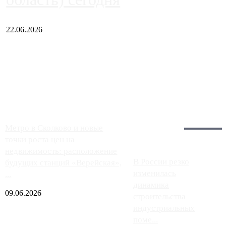
22.06.2026
Чем ближе к центру столицы, тем ситуация на АЗС лучше.
Однако АЗС, расположенные на приличном удалении от
Москвы, имеют более видимые проблемы. Так, некоторые
заправки на ЦКАД либо не работают полностью, либо
работают с ...
Загрузить больше
Главное:
Метро в Сколково и новые
точки роста цен на
недвижимость: расположение
В России резко
будущих станций «Верейская»,
изменилась
...
динамика
09.06.2026
строительства
индустриальных
поме...