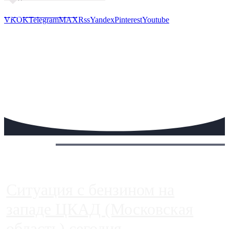
Предложить новость
VK
OK
Telegram
MAX
Rss
Yandex
Pinterest
Youtube
Сегодня:
Ситуация с бензином на
западе ЦКАД (Московская
область) сегодня