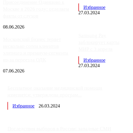
Присоединение Одинцово к
Избранное
Москве в 2026 году: отделяем
27.03.2024
факты от слухов
08.06.2026
Samsung Pay
Московский бизнес теряет
заблокирует карты
несколько сотен клиентов
МИР с 3 апреля
элитного и премиум-сегмента
из-за переезда ОДК
Избранное
27.03.2024
07.06.2026
Бесплатное оказание медицинской помощи
изменится: утверждена програм...
Избранное
26.03.2024
Последствия выборов в России: западные СМИ