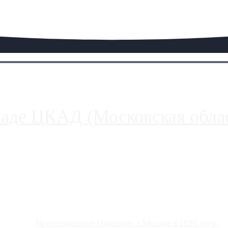
паде ЦКАД (Московская облас
ако АЗС, расположенные на приличном удалении от Москвы, имеют
Присоединение Одинцово к Москве в 2026 году: