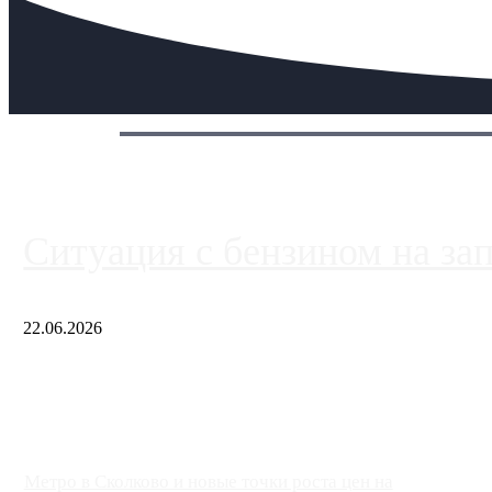
Сегодня:
Ситуация с бензином на за
22.06.2026
Чем ближе к центру столицы, тем ситуация на АЗС лучше. Одн
либо не работают полностью, либо работают с ...
Метро в Сколково и новые точки роста цен на