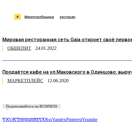
#
Минпотребрынка
ресторан
Мировая ресторанная сеть Gaia откроет своё перво
ОБЩЕПИТ
24.01.2022
Продаётся кафе на ул.Маковского в Одинцово: выручк
МАРКЕТПЛЕЙС
12.06.2020
Подписывайтесь на BUSINESS
Предложить новость
VK
OK
Telegram
MAX
Rss
Yandex
Pinterest
Youtube