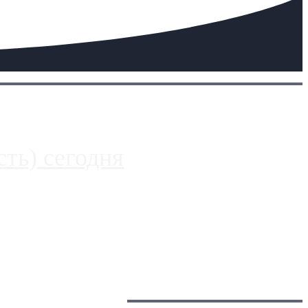
ть) сегодня
 более видимые проблемы. Так, некоторые заправки на ЦКАД
Загрузить больше
Главное: