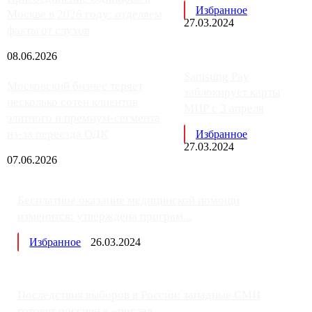
Избранное
Москве в 2026 году: отделяем
27.03.2024
факты от слухов
08.06.2026
Samsung Pay
Московский бизнес теряет
заблокирует карты
несколько сотен клиентов
МИР с 3 апреля
элитного и премиум-сегмента
из-за переезда ОДК
Избранное
27.03.2024
07.06.2026
Бесплатное оказание медицинской помощи
изменится: утверждена програм...
Избранное
26.03.2024
Последствия выборов в России: западные СМИ
готовят россиян к «послед...