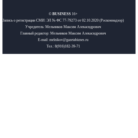
©
BUSINESS
16+
Запись о регистрации СМИ: ЭЛ № ФС 77-79273 от 02.10.2020 (Роскомнадзор)
Учредитель: Мельников Максим Алекасндрович
Главный редактор: Мельников Максим Алекасндрович
E-mail: melnikov@gazetabiznes.ru
Тел.: 8(916)182-39-71