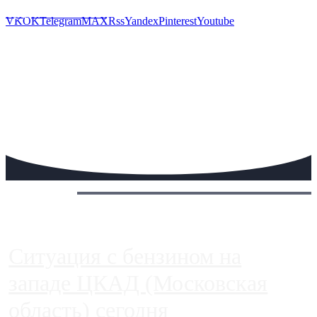
Предложить новость
VK
OK
Telegram
MAX
Rss
Yandex
Pinterest
Youtube
Сегодня:
Ситуация с бензином на
западе ЦКАД (Московская
область) сегодня