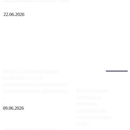
22.06.2026
Чем ближе к центру столицы, тем ситуация на АЗС лучше.
Однако АЗС, расположенные на приличном удалении от
Москвы, имеют более видимые проблемы. Так, некоторые
заправки на ЦКАД либо не работают полностью, либо
работают с ...
Загрузить больше
Главное:
Метро в Сколково и новые
точки роста цен на
недвижимость: расположение
В России резко
будущих станций «Верейская»,
изменилась
...
динамика
09.06.2026
строительства
индустриальных
поме...
Присоединение Одинцово к