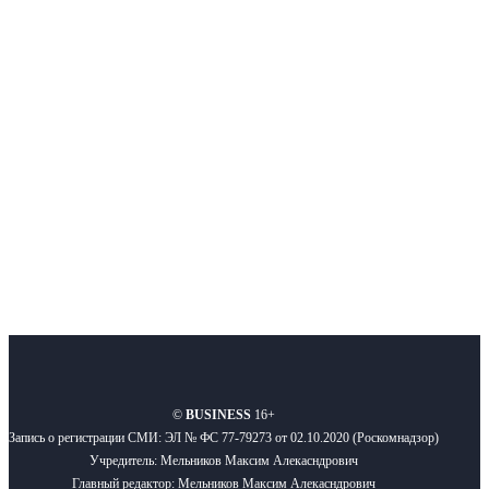
Интернет-СМИ с фокусом на события, влияющие на бизнес
Московского региона, основанное в 2009 году. Ежедневно публикуем
новости бизнеса и новости для бизнеса.
Подписывайтесь
О нас
Реклама
Вакансии
Правила
Контакты
©
BUSINESS
16+
Запись о регистрации СМИ: ЭЛ № ФС 77-79273 от 02.10.2020 (Роскомнадзор)
Учредитель: Мельников Максим Алекасндрович
Главный редактор: Мельников Максим Алекасндрович