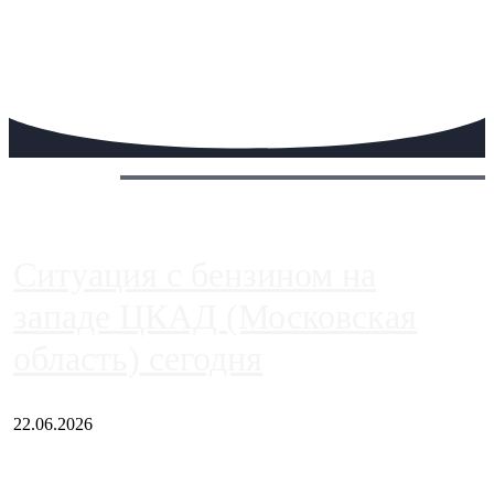
Сегодня:
Ситуация с бензином на
западе ЦКАД (Московская
область) сегодня
22.06.2026
Чем ближе к центру столицы, тем ситуация на АЗС лучше.
Однако АЗС, расположенные на приличном удалении от