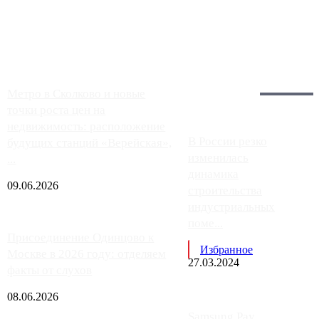
Москвы, имеют более видимые проблемы. Так, некоторые
заправки на ЦКАД либо не работают полностью, либо
работают с ...
Загрузить больше
Главное:
Метро в Сколково и новые
точки роста цен на
недвижимость: расположение
В России резко
будущих станций «Верейская»,
изменилась
...
динамика
09.06.2026
строительства
индустриальных
поме...
Присоединение Одинцово к
Избранное
Москве в 2026 году: отделяем
27.03.2024
факты от слухов
08.06.2026
Samsung Pay