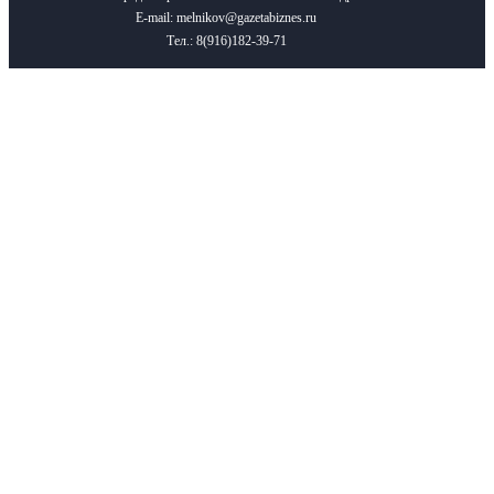
E-mail: melnikov@gazetabiznes.ru
Тел.: 8(916)182-39-71