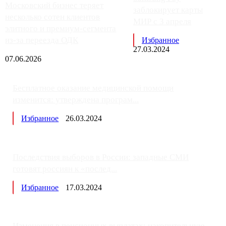
Московский бизнес теряет
заблокирует карты
несколько сотен клиентов
МИР с 3 апреля
элитного и премиум-сегмента
из-за переезда ОДК
Избранное
27.03.2024
07.06.2026
Бесплатное оказание медицинской помощи
изменится: утверждена програм...
Избранное
26.03.2024
Последствия выборов в России: западные СМИ
готовят россиян к «послед...
Избранное
17.03.2024
Изменения в пенсионных выплатах: накопительную