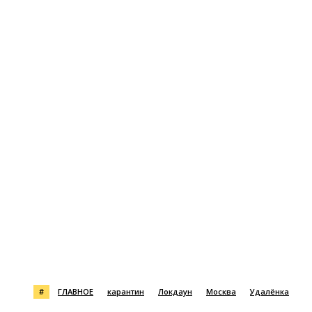
#
ГЛАВНОЕ
карантин
Локдаун
Москва
Удалёнка