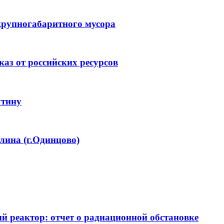
крупногабаритного мусора
аз от российских ресурсов
утину
лина (г.Одинцово)
 реактор: отчет о радиационной обстановке