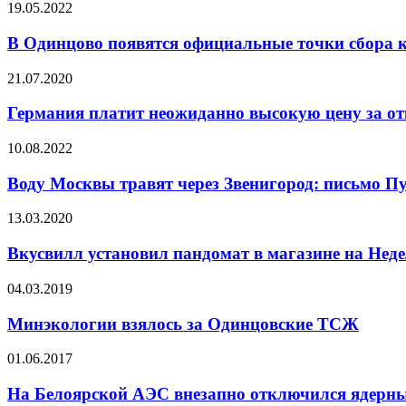
19.05.2022
В Одинцово появятся официальные точки сбора 
21.07.2020
Германия платит неожиданно высокую цену за отк
10.08.2022
Воду Москвы травят через Звенигород: письмо П
13.03.2020
Вкусвилл установил пандомат в магазине на Неде
04.03.2019
Минэкологии взялось за Одинцовские ТСЖ
01.06.2017
На Белоярской АЭС внезапно отключился ядерный