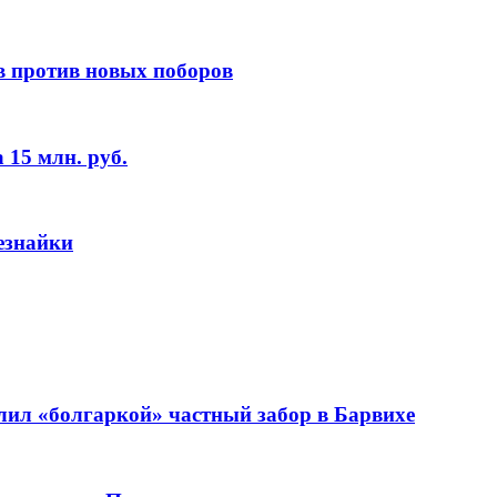
в против новых поборов
 15 млн. руб.
езнайки
лил «болгаркой» частный забор в Барвихе