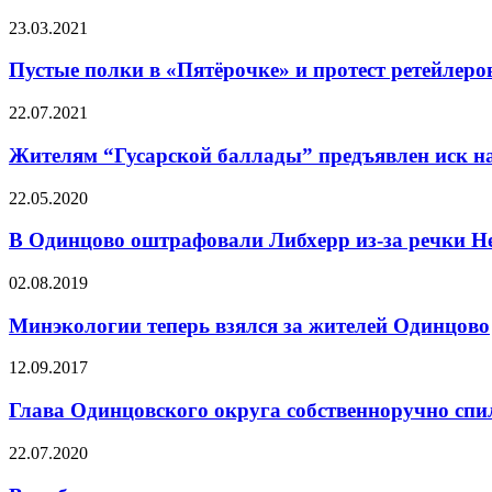
23.03.2021
Пустые полки в «Пятёрочке» и протест ретейлеро
22.07.2021
Жителям “Гусарской баллады” предъявлен иск на
22.05.2020
В Одинцово оштрафовали Либхерр из-за речки Н
02.08.2019
Минэкологии теперь взялся за жителей Одинцово
12.09.2017
Глава Одинцовского округа собственноручно спи
22.07.2020