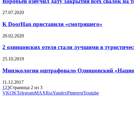
Воробьев озвучил дату закрытия всех свалок на
27.07.2020
К DoorHan приставили «смотрящего»
20.02.2020
2 одинцовских отеля стали лучшими в туристиче
25.10.2019
Минэкологии оштрафовало Одинцовский «Нацио
11.12.2017
1
2
3
Страница 2 из 3
VK
OK
Telegram
MAX
Rss
Yandex
Pinterest
Youtube