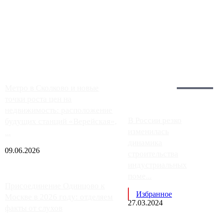
Чем ближе к центру столицы, тем ситуация на АЗС лучше.
Однако АЗС, расположенные на приличном удалении от
Москвы, имеют более видимые проблемы. Так, некоторые
заправки на ЦКАД либо не работают полностью, либо
работают с ...
Загрузить больше
Главное:
Метро в Сколково и новые
точки роста цен на
недвижимость: расположение
В России резко
будущих станций «Верейская»,
изменилась
...
динамика
09.06.2026
строительства
индустриальных
поме...
Присоединение Одинцово к
Избранное
Москве в 2026 году: отделяем
27.03.2024
факты от слухов