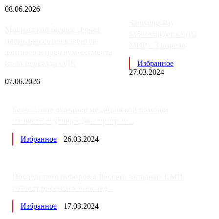
08.06.2026
Samsung Pay
Московский бизнес теряет
заблокирует карты
несколько сотен клиентов
МИР с 3 апреля
элитного и премиум-сегмента
из-за переезда ОДК
Избранное
27.03.2024
07.06.2026
Бесплатное оказание медицинской помощи
изменится: утверждена програм...
Избранное
26.03.2024
Последствия выборов в России: западные СМИ
готовят россиян к «послед...
Избранное
17.03.2024