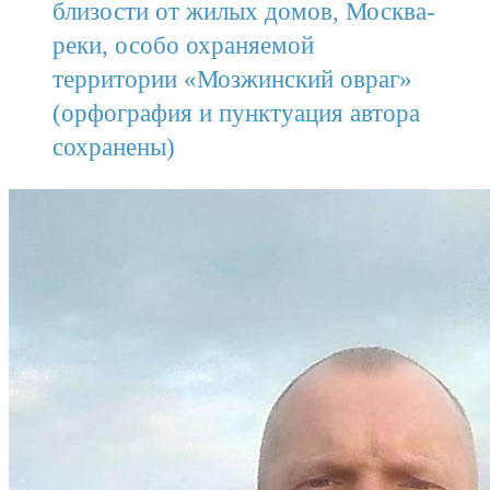
близости от жилых домов, Москва-
реки, особо охраняемой
территории «Мозжинский овраг»
(орфография и пунктуация автора
сохранены)