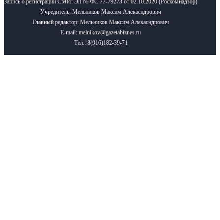
Запись о регистрации СМИ: ЭЛ № ФС 77-79273 от 02.10.2020 (Роскомнадзор)
Учредитель: Мельников Максим Алекасндрович
Главный редактор: Мельников Максим Алекасндрович
E-mail: melnikov@gazetabiznes.ru
Тел.: 8(916)182-39-71