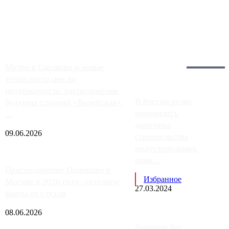
Москвы, имеют более видимые проблемы. Так, некоторые
заправки на ЦКАД либо не работают полностью, либо
работают с ...
Загрузить больше
Главное:
Метро в Сколково и новые
точки роста цен на
недвижимость: расположение
В России резко
будущих станций «Верейская»,
изменилась
...
динамика
09.06.2026
строительства
индустриальных
поме...
Присоединение Одинцово к
Избранное
Москве в 2026 году: отделяем
27.03.2024
факты от слухов
08.06.2026
Samsung Pay