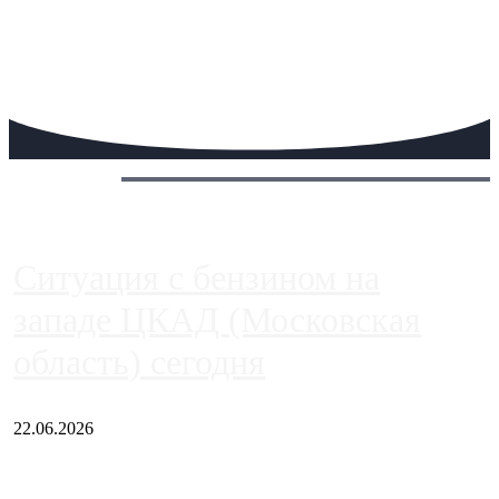
Сегодня:
Ситуация с бензином на
западе ЦКАД (Московская
область) сегодня
22.06.2026
Чем ближе к центру столицы, тем ситуация на АЗС лучше.
Однако АЗС, расположенные на приличном удалении от