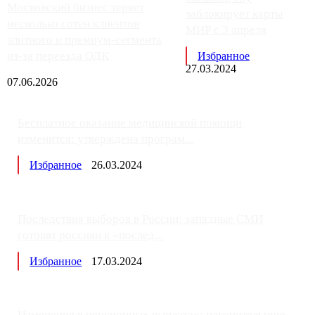
Московский бизнес теряет
заблокирует карты
несколько сотен клиентов
МИР с 3 апреля
элитного и премиум-сегмента
из-за переезда ОДК
Избранное
27.03.2024
07.06.2026
Бесплатное оказание медицинской помощи
изменится: утверждена програм...
Избранное
26.03.2024
Последствия выборов в России: западные СМИ
готовят россиян к «послед...
Избранное
17.03.2024
Изменения в пенсионных выплатах: накопительную