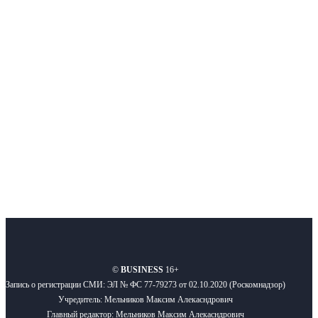
Интернет-СМИ с фокусом на события, влияющие на бизнес
Московского региона, основанное в 2009 году. Ежедневно публикуем
новости бизнеса и новости для бизнеса.
Подписывайтесь
О нас
Реклама
Вакансии
Правила
Контакты
©
BUSINESS
16+
Запись о регистрации СМИ: ЭЛ № ФС 77-79273 от 02.10.2020 (Роскомнадзор)
Учредитель: Мельников Максим Алекасндрович
Главный редактор: Мельников Максим Алекасндрович