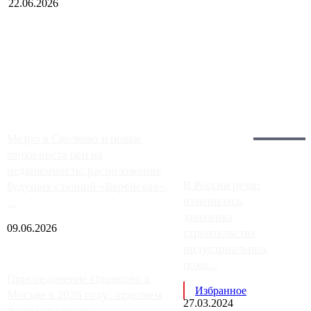
22.06.2026
Чем ближе к центру столицы, тем ситуация на АЗС лучше.
Однако АЗС, расположенные на приличном удалении от
Москвы, имеют более видимые проблемы. Так, некоторые
заправки на ЦКАД либо не работают полностью, либо
работают с ...
Загрузить больше
Главное:
Метро в Сколково и новые
точки роста цен на
недвижимость: расположение
В России резко
будущих станций «Верейская»,
изменилась
...
динамика
09.06.2026
строительства
индустриальных
поме...
Присоединение Одинцово к
Избранное
Москве в 2026 году: отделяем
27.03.2024
факты от слухов