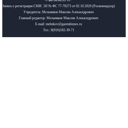
©
BUSINESS
16+
Запись о регистрации СМИ: ЭЛ № ФС 77-79273 от 02.10.2020 (Роскомнадзор)
Учредитель: Мельников Максим Алекасндрович
Главный редактор: Мельников Максим Алекасндрович
E-mail: melnikov@gazetabiznes.ru
Тел.: 8(916)182-39-71