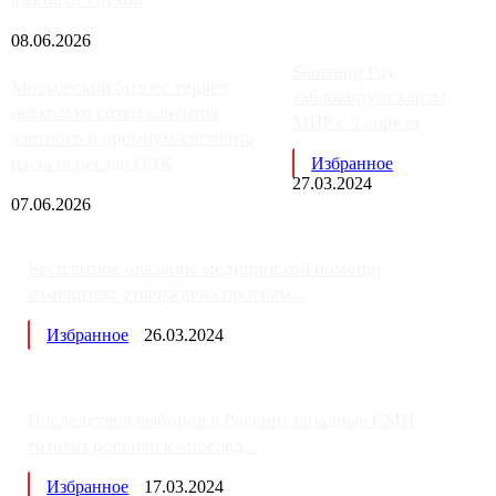
08.06.2026
Samsung Pay
Московский бизнес теряет
заблокирует карты
несколько сотен клиентов
МИР с 3 апреля
элитного и премиум-сегмента
из-за переезда ОДК
Избранное
27.03.2024
07.06.2026
Бесплатное оказание медицинской помощи
изменится: утверждена програм...
Избранное
26.03.2024
Последствия выборов в России: западные СМИ
готовят россиян к «послед...
Избранное
17.03.2024