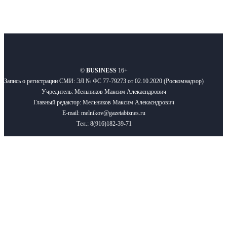
О нас
Реклама
Вакансии
Правила
Контакты
©
BUSINESS
16+
Запись о регистрации СМИ: ЭЛ № ФС 77-79273 от 02.10.2020 (Роскомнадзор)
Учредитель: Мельников Максим Алекасндрович
Главный редактор: Мельников Максим Алекасндрович
E-mail: melnikov@gazetabiznes.ru
Тел.: 8(916)182-39-71