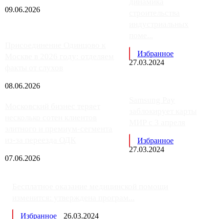
динамика
09.06.2026
строительства
индустриальных
поме...
Присоединение Одинцово к
Избранное
Москве в 2026 году: отделяем
27.03.2024
факты от слухов
08.06.2026
Samsung Pay
Московский бизнес теряет
заблокирует карты
несколько сотен клиентов
МИР с 3 апреля
элитного и премиум-сегмента
из-за переезда ОДК
Избранное
27.03.2024
07.06.2026
Бесплатное оказание медицинской помощи
изменится: утверждена програм...
Избранное
26.03.2024