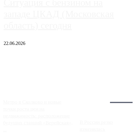
Ситуация с бензином на
западе ЦКАД (Московская
область) сегодня
22.06.2026
Чем ближе к центру столицы, тем ситуация на АЗС лучше.
Однако АЗС, расположенные на приличном удалении от
Москвы, имеют более видимые проблемы. Так, некоторые
заправки на ЦКАД либо не работают полностью, либо
работают с ...
Загрузить больше
Главное:
Метро в Сколково и новые
точки роста цен на
недвижимость: расположение
В России резко
будущих станций «Верейская»,
изменилась
...