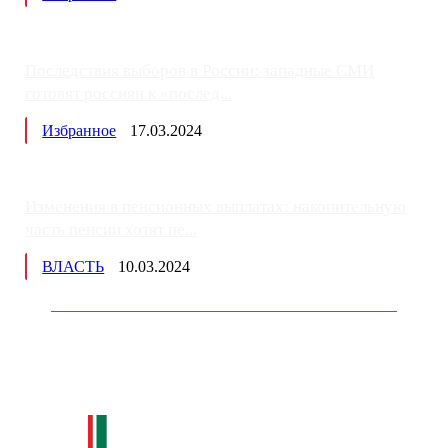
Последствия выборов в России: западные СМИ
готовят россиян к «послед...
Избранное
17.03.2024
Изменения в пенсионных выплатах: накопительную
часть пенсии хотят пе...
ВЛАСТЬ
10.03.2024