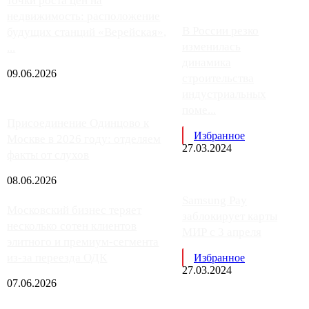
точки роста цен на
недвижимость: расположение
В России резко
будущих станций «Верейская»,
изменилась
...
динамика
09.06.2026
строительства
индустриальных
поме...
Присоединение Одинцово к
Избранное
Москве в 2026 году: отделяем
27.03.2024
факты от слухов
08.06.2026
Samsung Pay
Московский бизнес теряет
заблокирует карты
несколько сотен клиентов
МИР с 3 апреля
элитного и премиум-сегмента
из-за переезда ОДК
Избранное
27.03.2024
07.06.2026