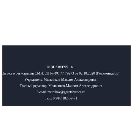
Подписывайтесь
О нас
Реклама
Вакансии
Правила
Контакты
©
BUSINESS
16+
Запись о регистрации СМИ: ЭЛ № ФС 77-79273 от 02.10.2020 (Роскомнадзор)
Учредитель: Мельников Максим Алекасндрович
Главный редактор: Мельников Максим Алекасндрович
E-mail: melnikov@gazetabiznes.ru
Тел.: 8(916)182-39-71