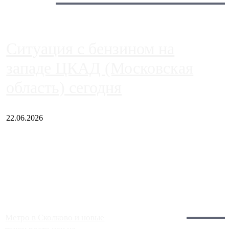
Сегодня:
Ситуация с бензином на
западе ЦКАД (Московская
область) сегодня
22.06.2026
Чем ближе к центру столицы, тем ситуация на АЗС лучше.
Однако АЗС, расположенные на приличном удалении от
Москвы, имеют более видимые проблемы. Так, некоторые
заправки на ЦКАД либо не работают полностью, либо
работают с ...
Загрузить больше
Главное:
Метро в Сколково и новые