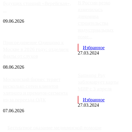
В России резко
будущих станций «Верейская»,
изменилась
...
динамика
09.06.2026
строительства
индустриальных
поме...
Присоединение Одинцово к
Избранное
Москве в 2026 году: отделяем
27.03.2024
факты от слухов
08.06.2026
Samsung Pay
Московский бизнес теряет
заблокирует карты
несколько сотен клиентов
МИР с 3 апреля
элитного и премиум-сегмента
из-за переезда ОДК
Избранное
27.03.2024
07.06.2026
Бесплатное оказание медицинской помощи