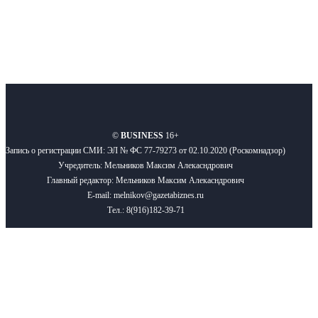
О нас
Реклама
Вакансии
Правила
Контакты
©
BUSINESS
16+
Запись о регистрации СМИ: ЭЛ № ФС 77-79273 от 02.10.2020 (Роскомнадзор)
Учредитель: Мельников Максим Алекасндрович
Главный редактор: Мельников Максим Алекасндрович
E-mail: melnikov@gazetabiznes.ru
Тел.: 8(916)182-39-71