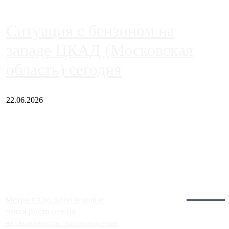
Ситуация с бензином на
западе ЦКАД (Московская
область) сегодня
22.06.2026
Чем ближе к центру столицы, тем ситуация на АЗС лучше.
Однако АЗС, расположенные на приличном удалении от
Москвы, имеют более видимые проблемы. Так, некоторые
заправки на ЦКАД либо не работают полностью, либо
работают с ...
Загрузить больше
Главное:
Метро в Сколково и новые
точки роста цен на
недвижимость: расположение