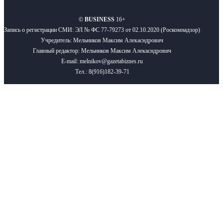
©
BUSINESS
16+
Запись о регистрации СМИ: ЭЛ № ФС 77-79273 от 02.10.2020 (Роскомнадзор)
Учредитель: Мельников Максим Алекасндрович
Главный редактор: Мельников Максим Алекасндрович
E-mail: melnikov@gazetabiznes.ru
Тел.: 8(916)182-39-71