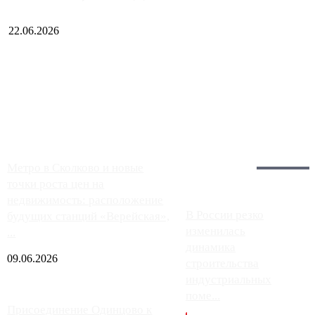
22.06.2026
Чем ближе к центру столицы, тем ситуация на АЗС лучше.
Однако АЗС, расположенные на приличном удалении от
Москвы, имеют более видимые проблемы. Так, некоторые
заправки на ЦКАД либо не работают полностью, либо
работают с ...
Загрузить больше
Главное:
Метро в Сколково и новые
точки роста цен на
недвижимость: расположение
В России резко
будущих станций «Верейская»,
изменилась
...
динамика
09.06.2026
строительства
индустриальных
поме...
Присоединение Одинцово к