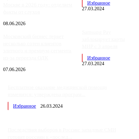
Избранное
Москве в 2026 году: отделяем
27.03.2024
факты от слухов
08.06.2026
Samsung Pay
Московский бизнес теряет
заблокирует карты
несколько сотен клиентов
МИР с 3 апреля
элитного и премиум-сегмента
из-за переезда ОДК
Избранное
27.03.2024
07.06.2026
Бесплатное оказание медицинской помощи
изменится: утверждена програм...
Избранное
26.03.2024
Последствия выборов в России: западные СМИ
готовят россиян к «послед...