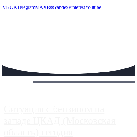
Предложить новость
VK
OK
Telegram
MAX
Rss
Yandex
Pinterest
Youtube
Сегодня:
Ситуация с бензином на
западе ЦКАД (Московская
область) сегодня