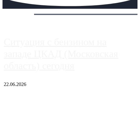
Сегодня:
Ситуация с бензином на
западе ЦКАД (Московская
область) сегодня
22.06.2026
Чем ближе к центру столицы, тем ситуация на АЗС лучше.
Однако АЗС, расположенные на приличном удалении от
Москвы, имеют более видимые проблемы. Так, некоторые
заправки на ЦКАД либо не работают полностью, либо
работают с ...
Загрузить больше