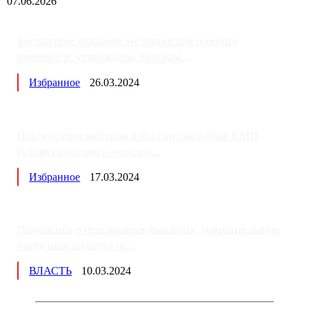
07.06.2026
Бесплатное оказание медицинской помощи
изменится: утверждена програм...
Избранное
26.03.2024
Последствия выборов в России: западные СМИ
готовят россиян к «послед...
Избранное
17.03.2024
Изменения в пенсионных выплатах: накопительную
часть пенсии хотят пе...
ВЛАСТЬ
10.03.2024