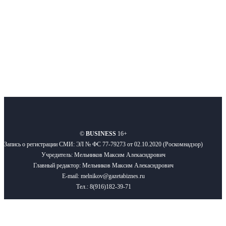
Подписывайтесь
О нас
Реклама
Вакансии
Правила
Контакты
©
BUSINESS
16+
Запись о регистрации СМИ: ЭЛ № ФС 77-79273 от 02.10.2020 (Роскомнадзор)
Учредитель: Мельников Максим Алекасндрович
Главный редактор: Мельников Максим Алекасндрович
E-mail: melnikov@gazetabiznes.ru
Тел.: 8(916)182-39-71