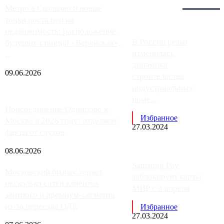
Главное:
Метро в Сколково и новые
точки роста цен на
недвижимость: расположение
В России резко
будущих станций «Верейская»,
изменилась
...
динамика
09.06.2026
строительства
индустриальных
поме...
Присоединение Одинцово к
Избранное
Москве в 2026 году: отделяем
27.03.2024
факты от слухов
08.06.2026
Samsung Pay
Московский бизнес теряет
заблокирует карты
несколько сотен клиентов
МИР с 3 апреля
элитного и премиум-сегмента
из-за переезда ОДК
Избранное
27.03.2024