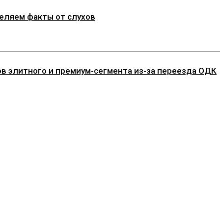
деляем факты от слухов
ов элитного и премиум-сегмента из-за переезда ОДК