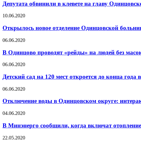
Депутата обвинили в клевете на главу Одинцовск
10.06.2020
Открылось новое отделение Одинцовской больн
06.06.2020
В Одинцово проводят «рейды» на людей без масо
06.06.2020
Детский сад на 120 мест откроется до конца года
06.06.2020
Отключение воды в Одинцовском округе: интера
04.06.2020
В Минэнерго сообщили, когда включат отоплени
22.05.2020