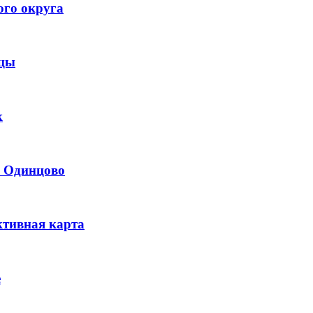
ого округа
ицы
к
 в Одинцово
ктивная карта
е