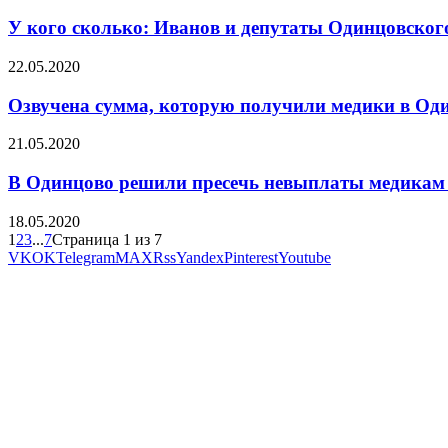
У кого сколько: Иванов и депутаты Одинцовского
22.05.2020
Озвучена сумма, которую получили медики в Оди
21.05.2020
В Одинцово решили пресечь невыплаты медикам
18.05.2020
1
2
3
...
7
Страница 1 из 7
VK
OK
Telegram
MAX
Rss
Yandex
Pinterest
Youtube