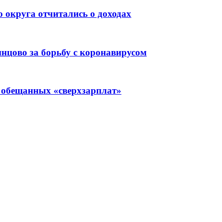
 округа отчитались о доходах
нцово за борьбу с коронавирусом
 обещанных «сверхзарплат»