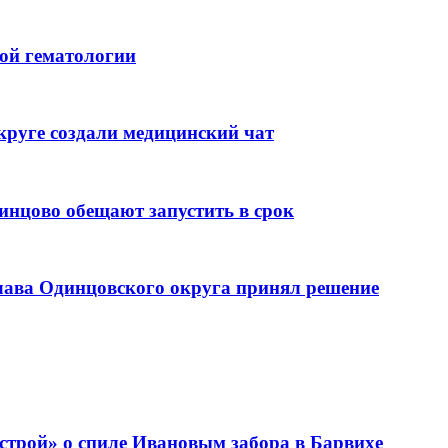
кой гематологии
круге создали медицинский чат
инцово обещают запустить в срок
глава Одинцовского округа принял решение
строй» о спиле Ивановым забора в Барвихе