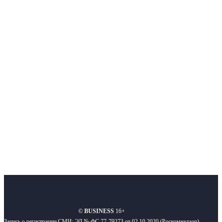
Немного о нас
Интернет-СМИ с фокусом на события, влияющие на бизнес
Московского региона, основанное в 2009 году. Ежедневно публикуем
новости бизнеса и новости для бизнеса.
Подписывайтесь
О нас
Реклама
Вакансии
Правила
Контакты
©
BUSINESS
16+
Запись о регистрации СМИ: ЭЛ № ФС 77-79273 от 02.10.2020 (Роскомнадзор)