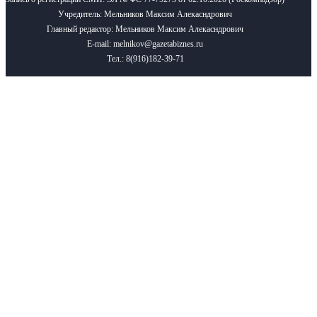
Учредитель: Мельников Максим Алекасндрович
Главный редактор: Мельников Максим Алекасндрович
E-mail: melnikov@gazetabiznes.ru
Тел.: 8(916)182-39-71