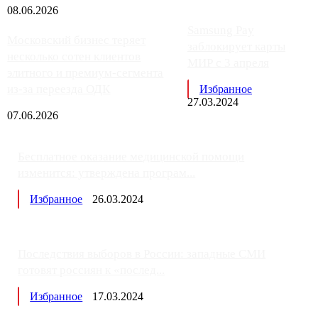
08.06.2026
Samsung Pay
Московский бизнес теряет
заблокирует карты
несколько сотен клиентов
МИР с 3 апреля
элитного и премиум-сегмента
из-за переезда ОДК
Избранное
27.03.2024
07.06.2026
Бесплатное оказание медицинской помощи
изменится: утверждена програм...
Избранное
26.03.2024
Последствия выборов в России: западные СМИ
готовят россиян к «послед...
Избранное
17.03.2024