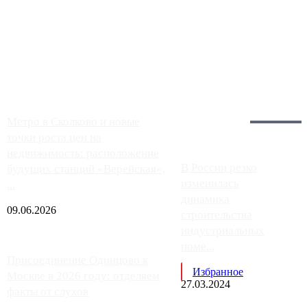
Чем ближе к центру столицы, тем ситуация на АЗС лучше.
Однако АЗС, расположенные на приличном удалении от
Москвы, имеют более видимые проблемы. Так, некоторые
заправки на ЦКАД либо не работают полностью, либо
работают с ...
Загрузить больше
Главное:
Метро в Сколково и новые
точки роста цен на
недвижимость: расположение
В России резко
будущих станций «Верейская»,
изменилась
...
динамика
09.06.2026
строительства
индустриальных
поме...
Присоединение Одинцово к
Избранное
Москве в 2026 году: отделяем
27.03.2024
факты от слухов