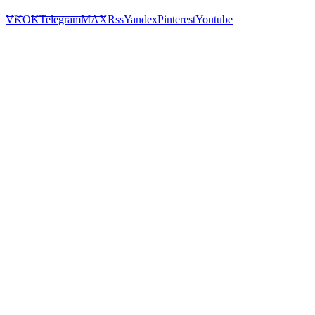
Предложить новость
VK
OK
Telegram
MAX
Rss
Yandex
Pinterest
Youtube