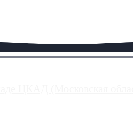
паде ЦКАД (Московская облас
ако АЗС, расположенные на приличном удалении от Москвы, имеют