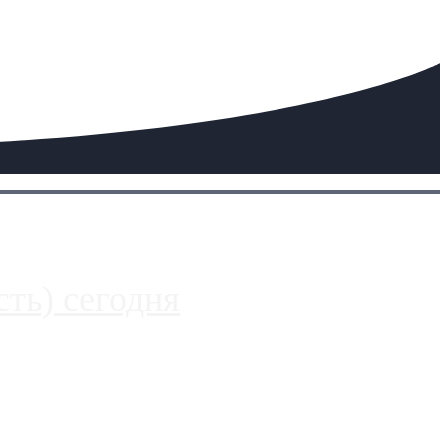
ть) сегодня
 более видимые проблемы. Так, некоторые заправки на ЦКАД