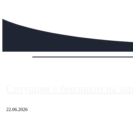
Сегодня:
Ситуация с бензином на за
22.06.2026
Чем ближе к центру столицы, тем ситуация на АЗС лучше. Одн
либо не работают полностью, либо работают с ...