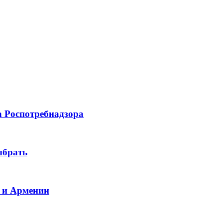
а Роспотребнадзора
ыбрать
и и Армении