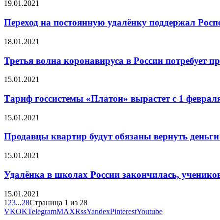
19.01.2021
Переход на постоянную удалёнку поддержал Росп
18.01.2021
Третья волна коронавируса в России потребует п
15.01.2021
Тариф госсистемы «Платон» вырастет с 1 феврал
15.01.2021
Продавцы квартир будут обязаны вернуть деньги 
15.01.2021
Удалёнка в школах России закончилась, ученико
15.01.2021
1
2
3
...
28
Страница 1 из 28
VK
OK
Telegram
MAX
Rss
Yandex
Pinterest
Youtube