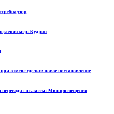
отребнадзор
родления мер: Кудрин
я
при отмене сделки: новое постановление
в переводят в классы: Минпросвещения