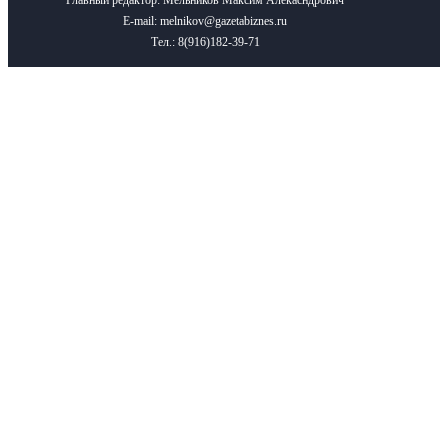
Главный редактор: Мельников Максим Алекасндрович
E-mail: melnikov@gazetabiznes.ru
Тел.: 8(916)182-39-71