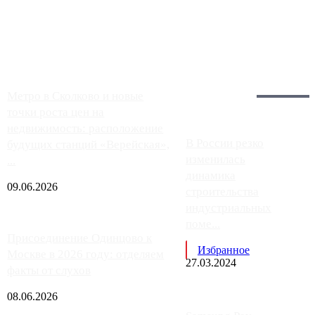
Москвы, имеют более видимые проблемы. Так, некоторые
заправки на ЦКАД либо не работают полностью, либо
работают с ...
Загрузить больше
Главное:
Метро в Сколково и новые
точки роста цен на
недвижимость: расположение
В России резко
будущих станций «Верейская»,
изменилась
...
динамика
09.06.2026
строительства
индустриальных
поме...
Присоединение Одинцово к
Избранное
Москве в 2026 году: отделяем
27.03.2024
факты от слухов
08.06.2026