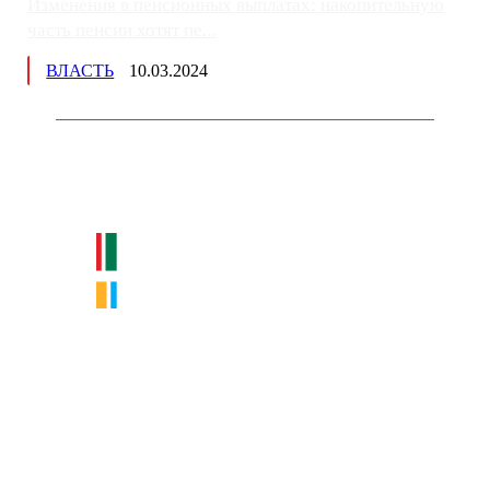
Изменения в пенсионных выплатах: накопительную
часть пенсии хотят пе...
ВЛАСТЬ
10.03.2024
Немного о нас