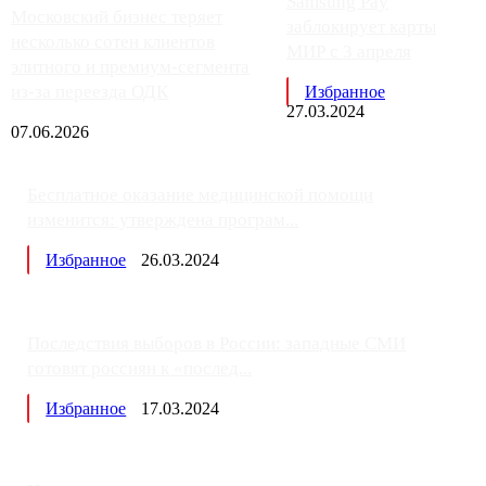
Samsung Pay
Московский бизнес теряет
заблокирует карты
несколько сотен клиентов
МИР с 3 апреля
элитного и премиум-сегмента
из-за переезда ОДК
Избранное
27.03.2024
07.06.2026
Бесплатное оказание медицинской помощи
изменится: утверждена програм...
Избранное
26.03.2024
Последствия выборов в России: западные СМИ
готовят россиян к «послед...
Избранное
17.03.2024