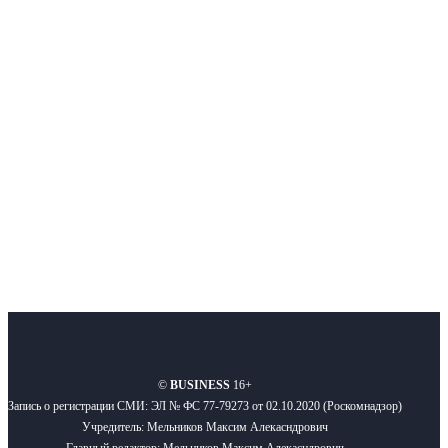
Интернет-СМИ с фокусом на события, влияющие на бизнес
Московского региона, основанное в 2009 году. Ежедневно публикуем
новости бизнеса и новости для бизнеса.
Подписывайтесь
О нас
Реклама
Вакансии
Правила
Контакты
©
BUSINESS
16+
Запись о регистрации СМИ: ЭЛ № ФС 77-79273 от 02.10.2020 (Роскомнадзор)
Учредитель: Мельников Максим Алекасндрович