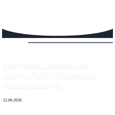
Сегодня:
Ситуация с бензином на
западе ЦКАД (Московская
область) сегодня
22.06.2026
Чем ближе к центру столицы, тем ситуация на АЗС лучше.
Однако АЗС, расположенные на приличном удалении от