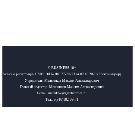
Подписывайтесь
О нас
Реклама
Вакансии
Правила
Контакты
©
BUSINESS
16+
Запись о регистрации СМИ: ЭЛ № ФС 77-79273 от 02.10.2020 (Роскомнадзор)
Учредитель: Мельников Максим Алекасндрович
Главный редактор: Мельников Максим Алекасндрович
E-mail: melnikov@gazetabiznes.ru
Тел.: 8(916)182-39-71