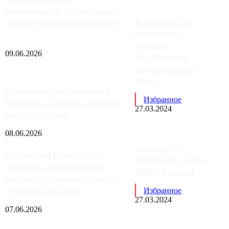
недвижимость: расположение
В России резко
будущих станций «Верейская»,
изменилась
...
динамика
09.06.2026
строительства
индустриальных
поме...
Присоединение Одинцово к
Избранное
Москве в 2026 году: отделяем
27.03.2024
факты от слухов
08.06.2026
Samsung Pay
Московский бизнес теряет
заблокирует карты
несколько сотен клиентов
МИР с 3 апреля
элитного и премиум-сегмента
из-за переезда ОДК
Избранное
27.03.2024
07.06.2026