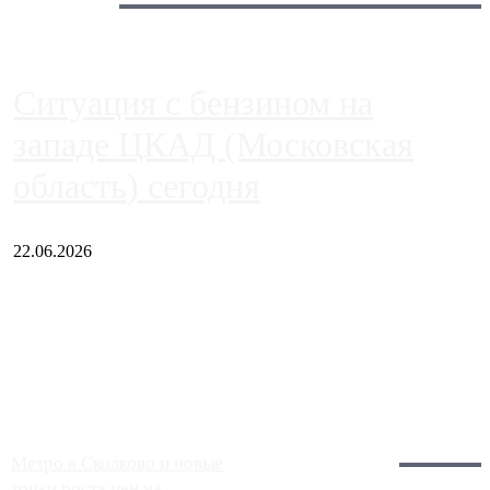
Сегодня:
Ситуация с бензином на
западе ЦКАД (Московская
область) сегодня
22.06.2026
Чем ближе к центру столицы, тем ситуация на АЗС лучше.
Однако АЗС, расположенные на приличном удалении от
Москвы, имеют более видимые проблемы. Так, некоторые
заправки на ЦКАД либо не работают полностью, либо
работают с ...
Загрузить больше
Главное:
Метро в Сколково и новые
точки роста цен на