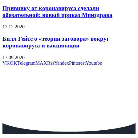
Прививку от коронавируса сделали
обязательной: новый приказ Минздрава
17.12.2020
Билл Гейтс о «теории заговора» вокруг
коронавируса и вакцинации
17.09.2020
VK
OK
Telegram
MAX
Rss
Yandex
Pinterest
Youtube